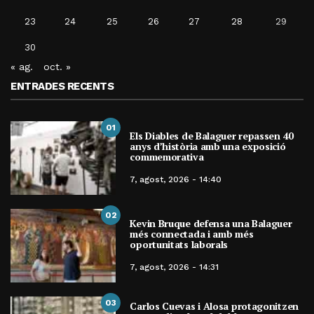
23
24
25
26
27
28
29
30
« ag.
oct. »
ENTRADES RECENTS
01
Els Diables de Balaguer repassen 40
anys d’història amb una exposició
commemorativa
7, agost, 2026 - 14:40
02
Kevin Bruque defensa una Balaguer
més connectada i amb més
oportunitats laborals
7, agost, 2026 - 14:31
03
Carlos Cuevas i Alosa protagonitzen