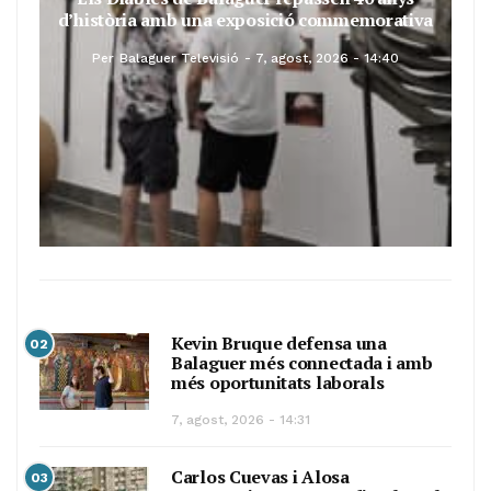
d’història amb una exposició commemorativa
Per
Balaguer Televisió
7, agost, 2026 - 14:40
Kevin Bruque defensa una
02
Balaguer més connectada i amb
més oportunitats laborals
7, agost, 2026 - 14:31
Carlos Cuevas i Alosa
03