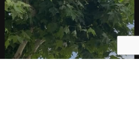
e
Esquerra proposa augmentar les zones verdes
i adaptar els parcs de Balaguer a l’augment de
calor
Per
Balaguer Televisió
30, juliol, 2026 - 12:01
Correu electrònic:
info@balaguer.tv
Telèfons: 973449838
© 2019 Balaguer Audiovisuals SL Tots els drets reservats.