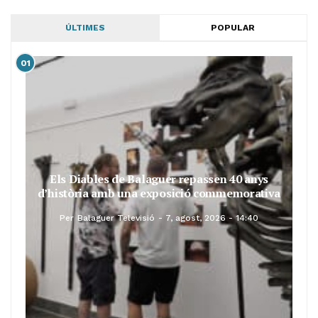
ÚLTIMES
POPULAR
01
Els Diables de Balaguer repassen 40 anys
d’història amb una exposició commemorativa
Per
Balaguer Televisió
7, agost, 2026 - 14:40