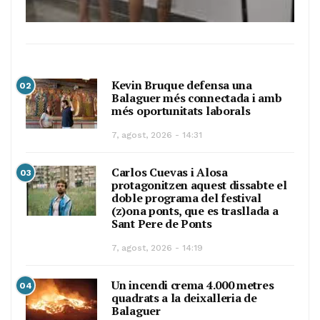
Kevin Bruque defensa una
02
Balaguer més connectada i amb
més oportunitats laborals
7, agost, 2026 - 14:31
Carlos Cuevas i Alosa
03
protagonitzen aquest dissabte el
doble programa del festival
(z)ona ponts, que es trasllada a
Sant Pere de Ponts
7, agost, 2026 - 14:19
Un incendi crema 4.000 metres
04
quadrats a la deixalleria de
Balaguer