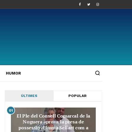
HUMOR
ÚLTIMES
POPULAR
01
El Ple del Consell Comarcal de la
Noguera aprova la presa de
possessió d’Imma Sellart com a