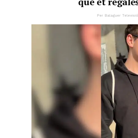
que et regale
Per
Balaguer Televisi