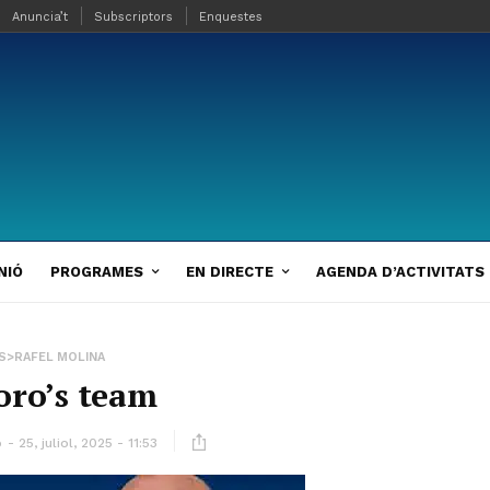
Anuncia’t
Subscriptors
Enquestes
NIÓ
PROGRAMES
EN DIRECTE
AGENDA D’ACTIVITATS
S>RAFEL MOLINA
ro’s team
ó
25, juliol, 2025 - 11:53