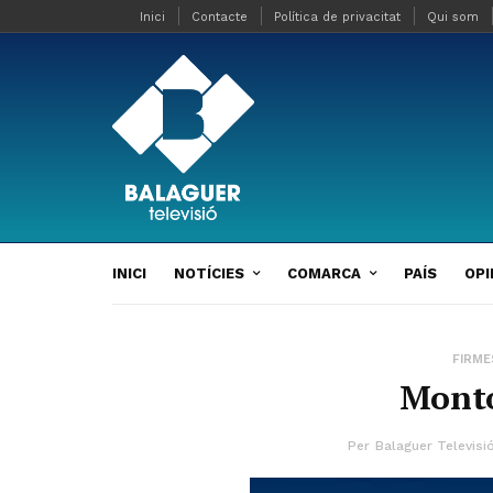
Inici
Contacte
Política de privacitat
Qui som
INICI
NOTÍCIES
COMARCA
PAÍS
OPI
FIRME
Monto
Per
Balaguer Televisi