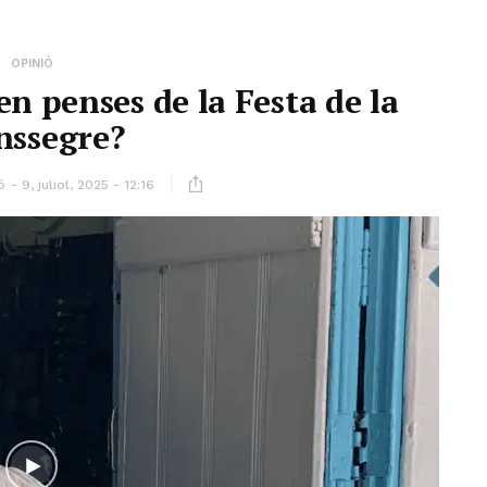
OPINIÓ
n penses de la Festa de la
nssegre?
ó
9, juliol, 2025 - 12:16