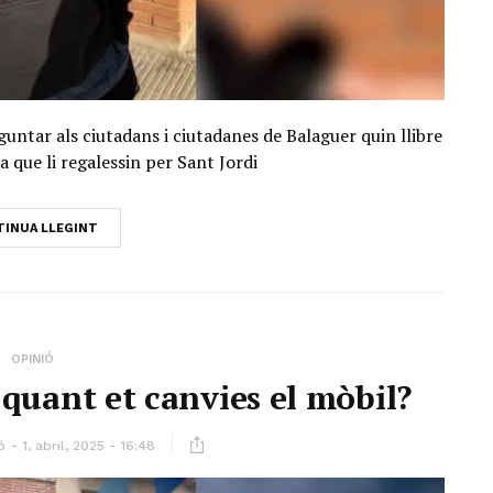
untar als ciutadans i ciutadanes de Balaguer quin llibre
a que li regalessin per Sant Jordi
INUA LLEGINT
OPINIÓ
quant et canvies el mòbil?
ó
1, abril, 2025 - 16:48