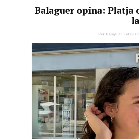
Balaguer opina: Platja
l
Per
Balaguer Televisi