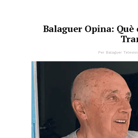
Balaguer Opina: Què e
Tra
Per
Balaguer Televisi