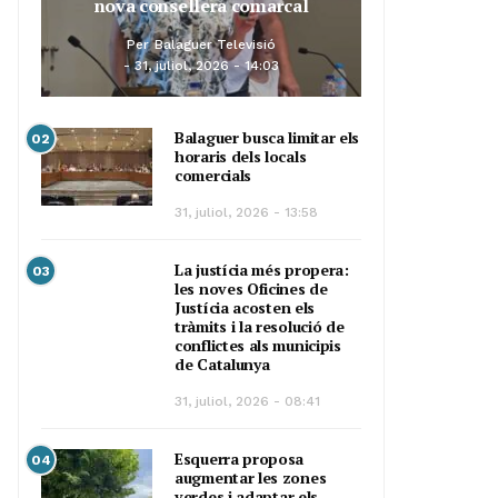
nova consellera comarcal
Per
Balaguer Televisió
31, juliol, 2026 - 14:03
Balaguer busca limitar els
02
horaris dels locals
comercials
31, juliol, 2026 - 13:58
La justícia més propera:
03
les noves Oficines de
Justícia acosten els
tràmits i la resolució de
conflictes als municipis
de Catalunya
31, juliol, 2026 - 08:41
Esquerra proposa
04
augmentar les zones
verdes i adaptar els