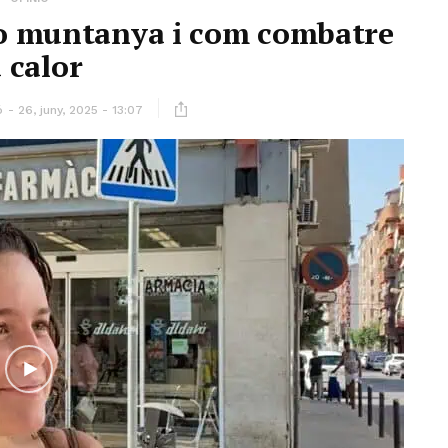
 o muntanya i com combatre
a calor
ó
26, juny, 2025 - 13:07