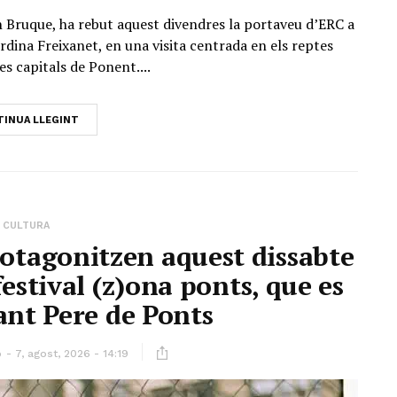
in Bruque, ha rebut aquest divendres la portaveu d’ERC a
Jordina Freixanet, en una visita centrada en els reptes
es capitals de Ponent....
INUA LLEGINT
CULTURA
rotagonitzen aquest dissabte
estival (z)ona ponts, que es
Sant Pere de Ponts
ó
7, agost, 2026 - 14:19