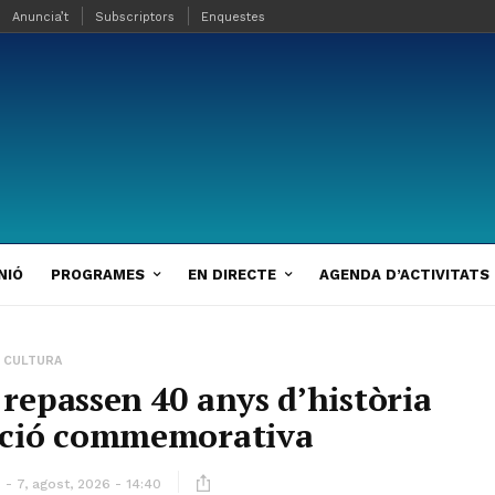
Anuncia’t
Subscriptors
Enquestes
NIÓ
PROGRAMES
EN DIRECTE
AGENDA D’ACTIVITATS
CULTURA
 repassen 40 anys d’història
ició commemorativa
7, agost, 2026 - 14:40