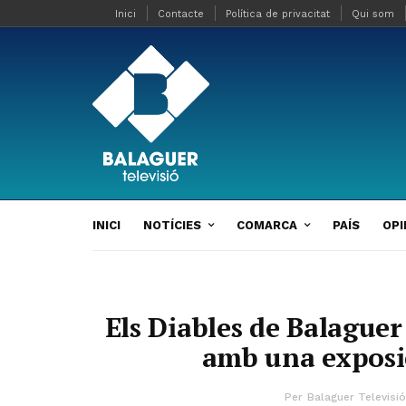
Inici
Contacte
Política de privacitat
Qui som
INICI
NOTÍCIES
COMARCA
PAÍS
OPI
Els Diables de Balaguer
amb una expos
Per
Balaguer Televisió