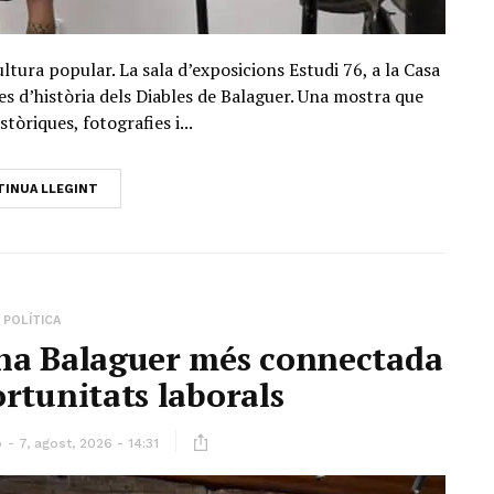
ltura popular. La sala d’exposicions Estudi 76, a la Casa
des d’història dels Diables de Balaguer. Una mostra que
tòriques, fotografies i...
INUA LLEGINT
POLÍTICA
na Balaguer més connectada
rtunitats laborals
ó
7, agost, 2026 - 14:31