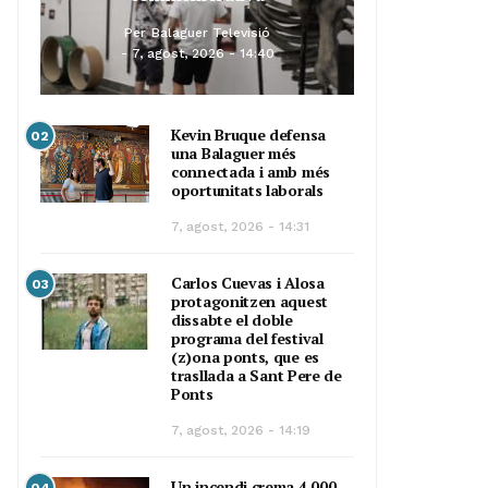
Per
Balaguer Televisió
7, agost, 2026 - 14:40
Kevin Bruque defensa
02
una Balaguer més
connectada i amb més
oportunitats laborals
7, agost, 2026 - 14:31
Carlos Cuevas i Alosa
03
protagonitzen aquest
dissabte el doble
programa del festival
(z)ona ponts, que es
trasllada a Sant Pere de
Ponts
7, agost, 2026 - 14:19
Un incendi crema 4.000
04