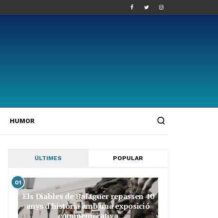
HUMOR
ÚLTIMES
POPULAR
01
Els Diables de Balaguer repassen 40
anys d’història amb una exposició
commemorativa