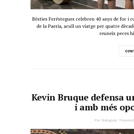
Bèsties Feréstegues celebren 40 anys de foc i cu
de la Paeria, acull un viatge per quatre dèca
reuneix peces his
CONT
Kevin Bruque defensa u
i amb més opo
Per
Balaguer Televisi