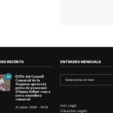
DES RECENTS
ENTRADES MENSUALS
El Ple del Consell
ENTRADES
01
Comarcal de la
MENSUALS
Noguera aprova la
presa de possessió
d’Imma Sellart com a
nova consellera
comarcal
Avís Legal
Ponts reubi
31, juliol, 2026 - 14:03
sep
Clàusules Legals
programa de C