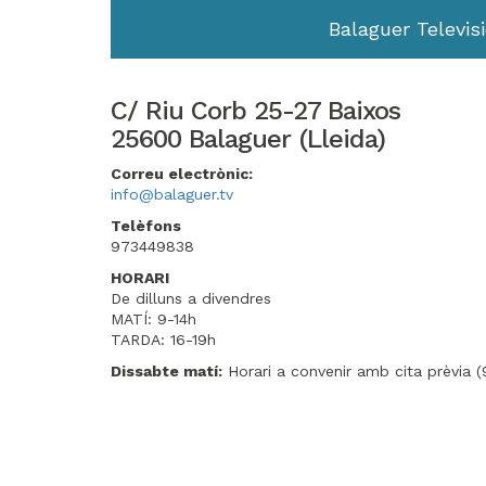
Balaguer Televisi
C/ Riu Corb 25-27 Baixos
25600 Balaguer (Lleida)
Correu electrònic:
info@balaguer.tv
Telèfons
973449838
HORARI
De dilluns a divendres
MATÍ: 9-14h
TARDA: 16-19h
Dissabte matí:
Horari a convenir amb cita prèvia 