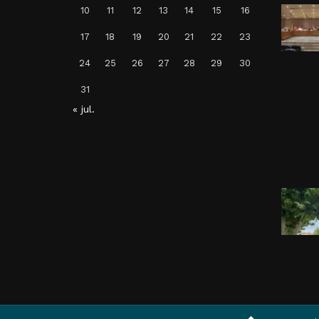
Vallverdú
10
11
12
13
14
15
16
Per
Balaguer Televisió
17
18
19
20
21
22
23
24, juliol, 2026 - 14:33
24
25
26
27
28
29
30
31
« jul.