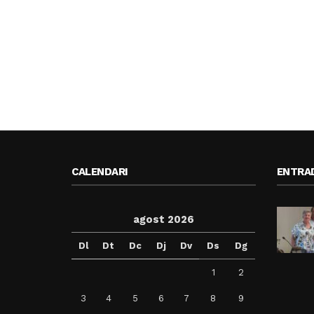
CALENDARI
ENTRA
agost 2026
Dl
Dt
Dc
Dj
Dv
Ds
Dg
1
2
3
4
5
6
7
8
9
Balaguer acomiada Jo