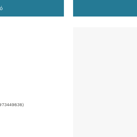
ó
(973449838)