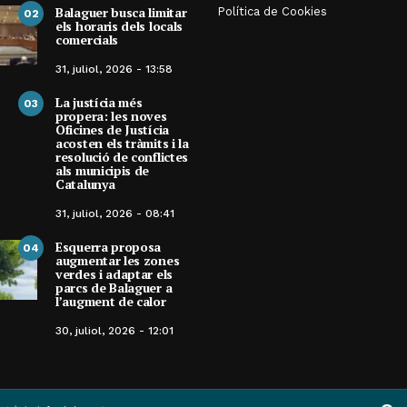
Del foc i de les brases
Balaguer busca limitar
Política de Cookies
Alosa a 
02
els horaris dels locals
comercials
Per
Rafel Molina
30, juliol, 2026 - 11:55
Per
Balague
30, juliol,
31, juliol, 2026 - 13:58
La justícia més
03
propera: les noves
Oficines de Justícia
acosten els tràmits i la
resolució de conflictes
als municipis de
Catalunya
31, juliol, 2026 - 08:41
Esquerra proposa
04
augmentar les zones
verdes i adaptar els
parcs de Balaguer a
l’augment de calor
30, juliol, 2026 - 12:01