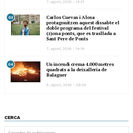
7, agost, 2026 - 14:31
Carlos Cuevas i Alosa
03
protagonitzen aquest dissabte el
doble programa del festival
(z)ona ponts, que es trasllada a
Sant Pere de Ponts
7, agost, 2026 - 14:19
Un incendi crema 4.000 metres
04
quadrats a la deixalleria de
Balaguer
6, agost, 2026 - 09:58
CERCA