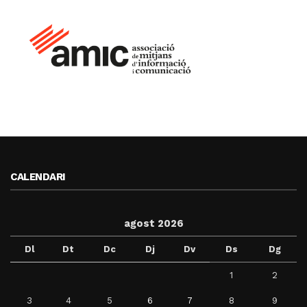
CALENDARI
agost 2026
Dl
Dt
Dc
Dj
Dv
Ds
Dg
1
2
3
4
5
6
7
8
9