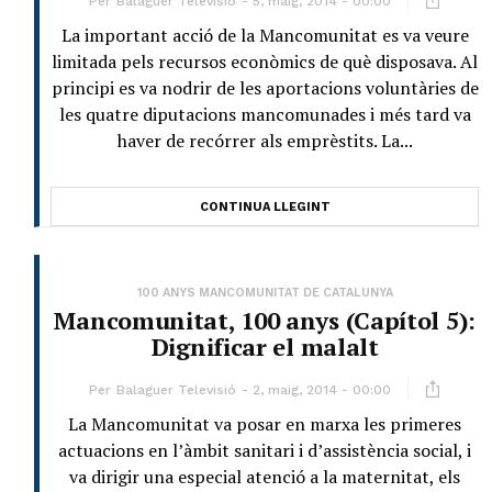
Per
Balaguer Televisió
5, maig, 2014 - 00:00
La important acció de la Mancomunitat es va veure
limitada pels recursos econòmics de què disposava. Al
principi es va nodrir de les aportacions voluntàries de
les quatre diputacions mancomunades i més tard va
haver de recórrer als emprèstits. La...
CONTINUA LLEGINT
100 ANYS MANCOMUNITAT DE CATALUNYA
Mancomunitat, 100 anys (Capítol 5):
Dignificar el malalt
Per
Balaguer Televisió
2, maig, 2014 - 00:00
La Mancomunitat va posar en marxa les primeres
actuacions en l’àmbit sanitari i d’assistència social, i
va dirigir una especial atenció a la maternitat, els