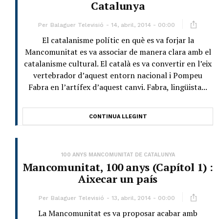
Catalunya
Per
Balaguer Televisió
14, abril, 2014 - 00:00
El catalanisme polític en què es va forjar la
Mancomunitat es va associar de manera clara amb el
catalanisme cultural. El català es va convertir en l’eix
vertebrador d’aquest entorn nacional i Pompeu
Fabra en l’artífex d’aquest canvi. Fabra, lingüista...
CONTINUA LLEGINT
100 ANYS MANCOMUNITAT DE CATALUNYA
Mancomunitat, 100 anys (Capítol 1) :
Aixecar un país
Per
Balaguer Televisió
13, abril, 2014 - 00:00
La Mancomunitat es va proposar acabar amb