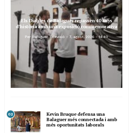
Els Diables de Balaguer repassen 40 anys
d’història amb una exposició commemorativa
Per
Balaguer Televisió
7, agost, 2026 - 14:40
Kevin Bruque defensa una
02
Balaguer més connectada i amb
més oportunitats laborals