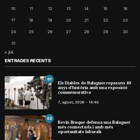
10
11
12
13
14
15
16
17
18
19
20
21
22
23
24
25
26
27
28
29
30
31
« jul.
ENTRADES RECENTS
01
Els Diables de Balaguer repassen 40
anys d’història amb una exposició
commemorativa
7, agost, 2026 - 14:40
02
Kevin Bruque defensa una Balaguer
més connectada i amb més
oportunitats laborals