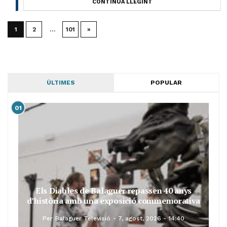
CONTINUA LLEGINT
1
2
…
101
»
ÚLTIMES
POPULAR
01
Els Diables de Balaguer repassen 40 anys
d’història amb una exposició commemorativa
Per
Balaguer Televisió
7, agost, 2026 - 14:40