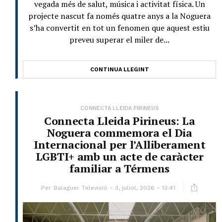
vegada més de salut, música i activitat física. Un
projecte nascut fa només quatre anys a la Noguera
s’ha convertit en tot un fenomen que aquest estiu
preveu superar el miler de...
CONTINUA LLEGINT
CONNECTA LLEIDA PIRINEUS
Connecta Lleida Pirineus: La
Noguera commemora el Dia
Internacional per l’Alliberament
LGBTI+ amb un acte de caràcter
familiar a Térmens
Per
Balaguer Televisió
3, juliol, 2026 - 13:41