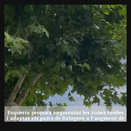
s
e
Del foc i de les brases
Per
Rafel Molina
30, juliol, 2026 - 11:55