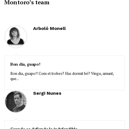
Montoro’s team
Arboló Monell
Connecta Pirineus: Balaguer acull
‘Gaza, les seves càmeres, els nostres
ulls’, una mostra de la realitat del
conflicte
Bon dia, guapo!
Bon dia, guapo!! Com et trobes? Has dormit bé? Vinga, amunt,
que...
Sergi Nunes
Balaguer ja escalfa motors per a una
nova edició de la Transsegre
Cuando se defiende lo indefendible