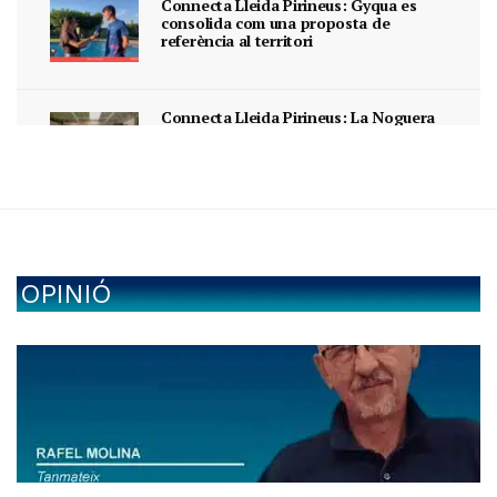
Connecta Lleida Pirineus: Gyqua es
consolida com una proposta de
referència al territori
Connecta Lleida Pirineus: La Noguera
commemora el Dia Internacional per
l’Alliberament LGBTI+ amb un acte de
caràcter familiar a Térmens
Connecta Lleida Pirineus: 15 anys de
música i poesia a Balaguer
OPINIÓ
Connecta Lleida Pirineus: Nova
campanya d’excavacions al Pla
d’Almatà