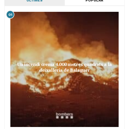
ÚLTIMES
POPULAR
01
Un incendi crema 4.000 metres quadrats a la
deixalleria de Balaguer