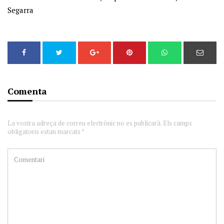
Segarra
Comenta
La vostra adreça de correu electrònic no es publicarà. Els camps
obligatoris estan marcats *