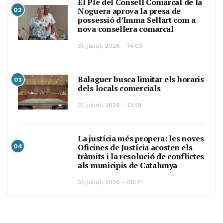
El Ple del Consell Comarcal de la
Noguera aprova la presa de
02
possessió d’Imma Sellart com a
nova consellera comarcal
31, juliol, 2026 - 14:03
Balaguer busca limitar els horaris
03
dels locals comercials
31, juliol, 2026 - 13:58
La justícia més propera: les noves
Oficines de Justícia acosten els
04
tràmits i la resolució de conflictes
als municipis de Catalunya
31, juliol, 2026 - 08:41