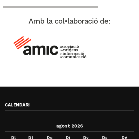
Amb la col•laboració de:
CALENDARI
agost 2026
Dl
Dt
Dc
Dj
Dv
Ds
Dg