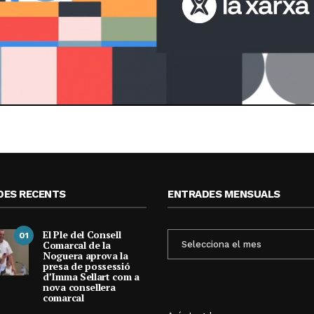
DES RECENTS
ENTRADES MENSUALS
El Ple del Consell
ENTRADES
01
Comarcal de la
MENSUALS
Noguera aprova la
presa de possessió
d’Imma Sellart com a
nova consellera
comarcal