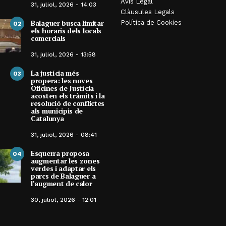
Avís Legal
Ponts reubica el
31, juliol, 2026 - 14:03
Clàusules Legals
programa de Carlos
Del foc i de les brases
Balaguer busca limitar
Política de Cookies
Alosa a Sant 
02
els horaris dels locals
comercials
Per
Rafel Molina
30, juliol, 2026 - 11:55
Per
Balaguer Telev
30, juliol, 2026 - 
31, juliol, 2026 - 13:58
La justícia més
03
propera: les noves
Oficines de Justícia
acosten els tràmits i la
resolució de conflictes
als municipis de
Catalunya
31, juliol, 2026 - 08:41
Esquerra proposa
04
augmentar les zones
verdes i adaptar els
parcs de Balaguer a
l’augment de calor
30, juliol, 2026 - 12:01