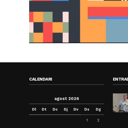
CALENDARI
ENTRA
agost 2026
Dl
Dt
Dc
Dj
Dv
Ds
Dg
1
2