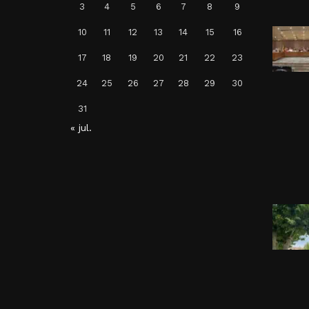
3
4
5
6
7
8
9
Balaguer acomiada Josep
Vallverdú
10
11
12
13
14
15
16
Per
Balaguer Televisió
17
18
19
20
21
22
23
24, juliol, 2026 - 14:33
24
25
26
27
28
29
30
31
« jul.