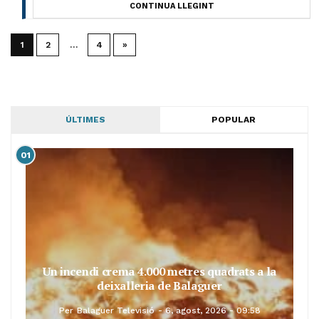
CONTINUA LLEGINT
1
2
…
4
»
ÚLTIMES
POPULAR
01
Un incendi crema 4.000 metres quadrats a la
deixalleria de Balaguer
Per
Balaguer Televisió
6, agost, 2026 - 09:58