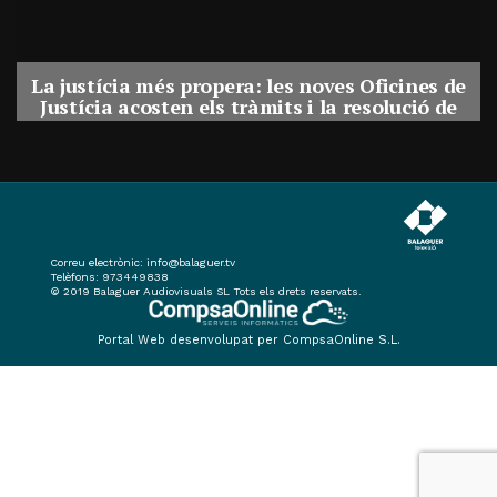
La justícia més propera: les noves Oficines de
Justícia acosten els tràmits i la resolució de
conflictes als municipis de Catalunya
Per
Balaguer Televisió
31, juliol, 2026 - 08:41
Correu electrònic:
info@balaguer.tv
Telèfons: 973449838
© 2019 Balaguer Audiovisuals SL Tots els drets reservats.
Portal Web desenvolupat per CompsaOnline S.L.