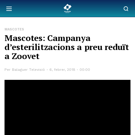
MASCOTES
Mascotes: Campanya
d’esterilitzacions a preu reduït
a Zoovet
Per
Balaguer Televisió
6, febrer, 2018 - 00:00