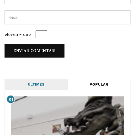
eleven − one =
ÚLTIMES
POPULAR
01