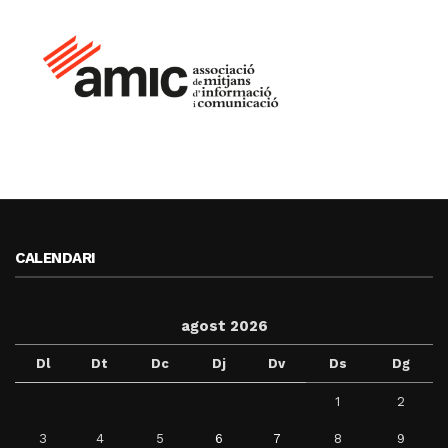
CALENDARI
agost 2026
Dl
Dt
Dc
Dj
Dv
Ds
Dg
1
2
3
4
5
6
7
8
9