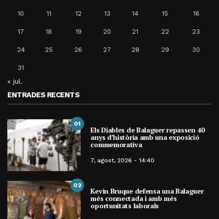
10
11
12
13
14
15
16
17
18
19
20
21
22
23
24
25
26
27
28
29
30
31
« jul.
ENTRADES RECENTS
01
Els Diables de Balaguer repassen 40
anys d’història amb una exposició
commemorativa
7, agost, 2026 - 14:40
02
Kevin Bruque defensa una Balaguer
més connectada i amb més
oportunitats laborals