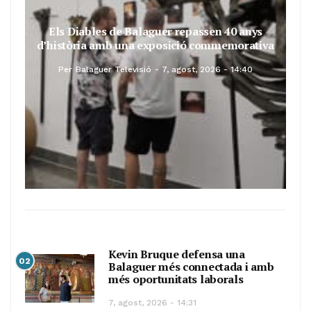
Els Diables de Balaguer repassen 40 anys
d’història amb una exposició commemorativa
Per
Balaguer Televisió
7, agost, 2026 - 14:40
Kevin Bruque defensa una
02
Balaguer més connectada i amb
més oportunitats laborals
7, agost, 2026 - 14:31