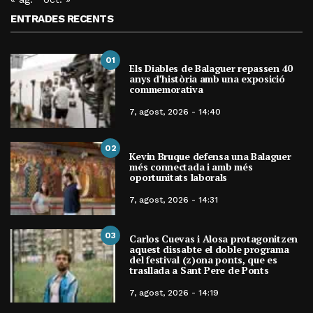
ENTRADES RECENTS
01
Els Diables de Balaguer repassen 40
anys d’història amb una exposició
commemorativa
7, agost, 2026 - 14:40
02
Kevin Bruque defensa una Balaguer
més connectada i amb més
oportunitats laborals
7, agost, 2026 - 14:31
03
Carlos Cuevas i Alosa protagonitzen
aquest dissabte el doble programa
del festival (z)ona ponts, que es
trasllada a Sant Pere de Ponts
7, agost, 2026 - 14:19