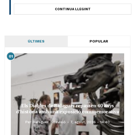
CONTINUA LLEGINT
ÚLTIMES
POPULAR
01
Els Diables de Balaguer repassen 40 anys
d’història amb una exposició commemorativa
Per
Balaguer Televisió
7, agost, 2026 - 14:40