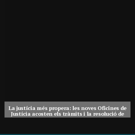
La justícia més propera: les noves Oficines de
Justícia acosten els tràmits i la resolució de
conflictes als municipis de Catalunya
Per
Balaguer Televisió
31, juliol, 2026 - 08:41