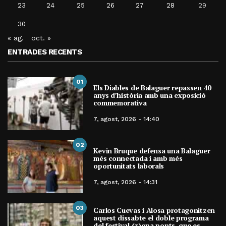
23
24
25
26
27
28
29
30
« ag.
oct. »
ENTRADES RECENTS
01
Els Diables de Balaguer repassen 40
anys d’història amb una exposició
commemorativa
7, agost, 2026 - 14:40
02
Kevin Bruque defensa una Balaguer
més connectada i amb més
oportunitats laborals
7, agost, 2026 - 14:31
03
Carlos Cuevas i Alosa protagonitzen
aquest dissabte el doble programa
del festival (z)ona ponts, que es