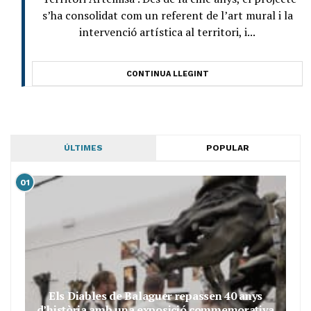
s’ha consolidat com un referent de l’art mural i la
intervenció artística al territori, i...
CONTINUA LLEGINT
ÚLTIMES
POPULAR
01
Els Diables de Balaguer repassen 40 anys
d’història amb una exposició commemorativa