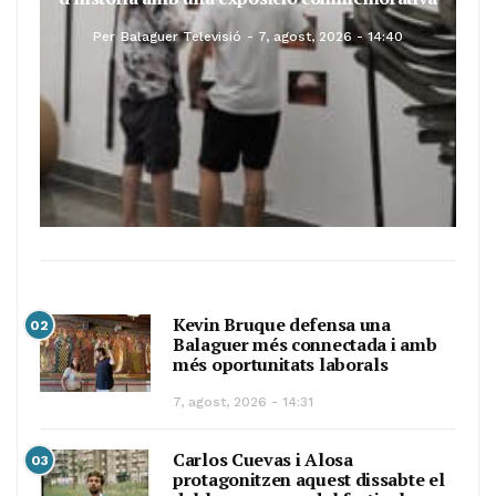
Per
Balaguer Televisió
7, agost, 2026 - 14:40
Kevin Bruque defensa una
02
Balaguer més connectada i amb
més oportunitats laborals
7, agost, 2026 - 14:31
Carlos Cuevas i Alosa
03
protagonitzen aquest dissabte el