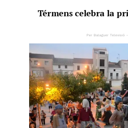
Térmens celebra la pr
Per
Balaguer Televisió