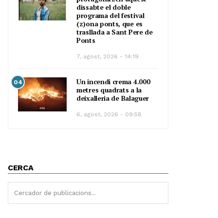
dissabte el doble
programa del festival
(z)ona ponts, que es
trasllada a Sant Pere de
Ponts
7, agost, 2026 - 14:19
Un incendi crema 4.000
04
metres quadrats a la
deixalleria de Balaguer
6, agost, 2026 - 09:58
CERCA