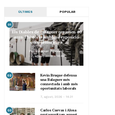
ÚLTIMES
POPULAR
01
Els Diables de Balaguer repassen 40
anys d’història amb una exposició
commemorativa
Per
Balaguer Televisió
7, agost, 2026 - 14:40
Kevin Bruque defensa
02
una Balaguer més
connectada i amb més
oportunitats laborals
7, agost, 2026 - 14:31
Carlos Cuevas i Alosa
03
protagonitzen aquest