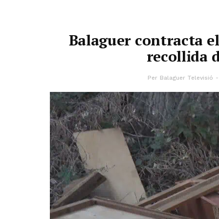
Balaguer contracta el
recollida 
Per
Balaguer Televisió