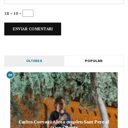
18 + 10 =
ÚLTIMES
POPULAR
01
Carlos Cuevas i Alosa omplen Sant Pere al
(z)ona Ponts