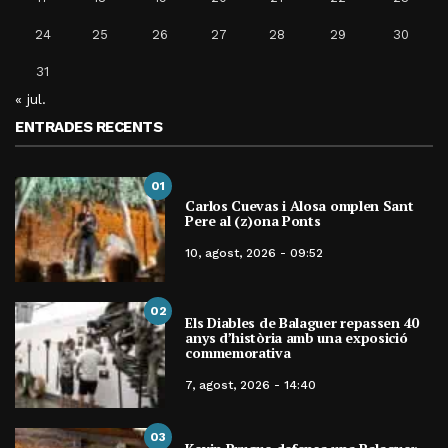
24
25
26
27
28
29
30
31
« jul.
ENTRADES RECENTS
01
Carlos Cuevas i Alosa omplen Sant
Pere al (z)ona Ponts
10, agost, 2026 - 09:52
02
Els Diables de Balaguer repassen 40
anys d’història amb una exposició
commemorativa
7, agost, 2026 - 14:40
03