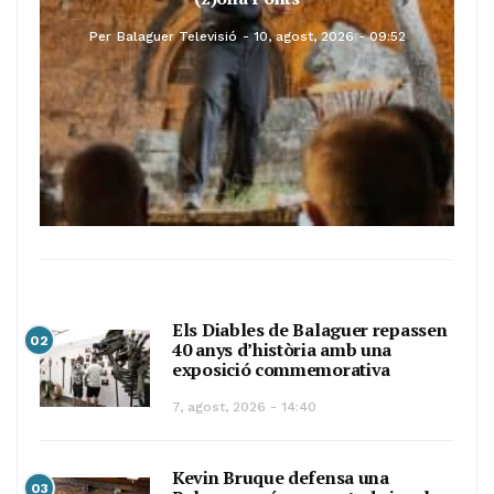
Per
Balaguer Televisió
10, agost, 2026 - 09:52
Els Diables de Balaguer repassen
02
40 anys d’història amb una
exposició commemorativa
7, agost, 2026 - 14:40
Kevin Bruque defensa una
03