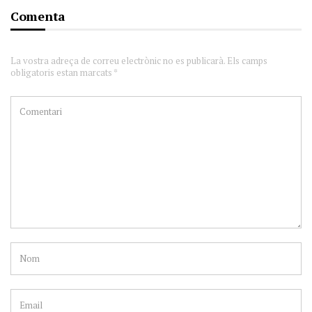
Comenta
La vostra adreça de correu electrònic no es publicarà. Els camps
obligatoris estan marcats *