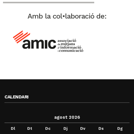
Amb la col•laboració de:
CALENDARI
agost 2026
Dl
Dt
Dc
Dj
Dv
Ds
Dg