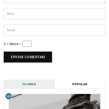
3 × three =
ÚLTIMES
POPULAR
01