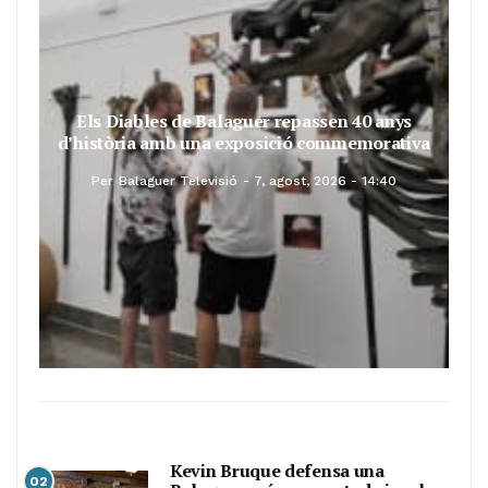
Els Diables de Balaguer repassen 40 anys
d’història amb una exposició commemorativa
Per
Balaguer Televisió
7, agost, 2026 - 14:40
Kevin Bruque defensa una
02