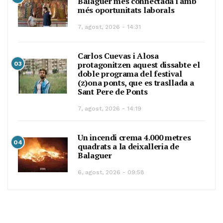
Balaguer més connectada i amb
més oportunitats laborals
7, agost, 2026 - 14:31
Carlos Cuevas i Alosa
protagonitzen aquest dissabte el
03
doble programa del festival
(z)ona ponts, que es trasllada a
Sant Pere de Ponts
7, agost, 2026 - 14:19
Un incendi crema 4.000 metres
04
quadrats a la deixalleria de
Balaguer
6, agost, 2026 - 09:58