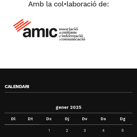
Amb la col•laboració de:
CALENDARI
gener 2025
Dl
Dt
Dc
Dj
Dv
Ds
Dg
1
2
3
4
5