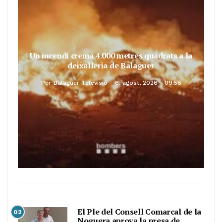
Un incendi crema 4.000 metres quadrats a la
deixalleria de Balaguer
Per
Balaguer Televisió
6, agost, 2026 - 09:58
El Ple del Consell Comarcal de la
02
Noguera aprova la presa de