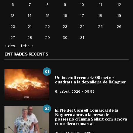
6
7
8
9
10
11
12
13
14
15
16
17
18
19
20
21
22
23
24
25
26
27
28
29
30
31
« des.
febr. »
ENTRADES RECENTS
01
Un incendi crema 4.000 metres
quadrats a la deixalleria de Balaguer
6, agost, 2026 - 09:58
02
El Ple del Consell Comarcal de la
Noguera aprova la presa de
possessió d’Imma Sellart com a nova
consellera comarcal
31, juliol, 2026 - 14:03