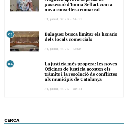
possessió d’Imma Sellart com a
nova consellera comarcal
31, juliol, 2026 - 14:03
Balaguer busca limitar els horaris
03
dels locals comercials
31, juliol, 2026 - 13:58
La justícia més propera: les noves
04
Oficines de Justícia acosten els
tràmits i la resolució de conflictes
als municipis de Catalunya
31, juliol, 2026 - 08:41
CERCA