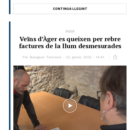
CONTINUA LLEGINT
ÀGER
Veïns d’Àger es queixen per rebre
factures de la llum desmesurades
Per
Balaguer Televisió
22, gener, 2025 - 14:41