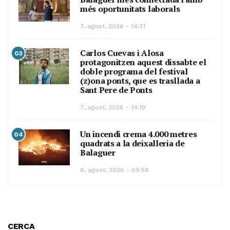
més oportunitats laborals
7, agost, 2026 - 14:31
Carlos Cuevas i Alosa
03
protagonitzen aquest dissabte el
doble programa del festival
(z)ona ponts, que es trasllada a
Sant Pere de Ponts
7, agost, 2026 - 14:19
Un incendi crema 4.000 metres
04
quadrats a la deixalleria de
Balaguer
6, agost, 2026 - 09:58
CERCA