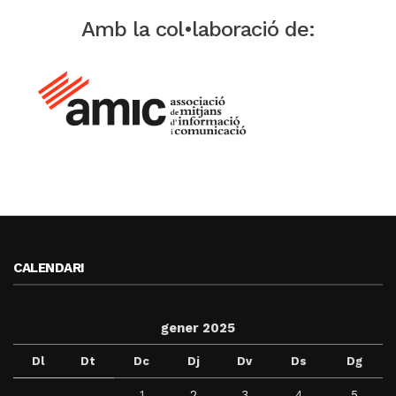
Amb la col•laboració de:
CALENDARI
gener 2025
Dl
Dt
Dc
Dj
Dv
Ds
Dg
1
2
3
4
5