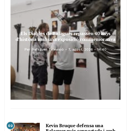
Els Diables de Balaguer repassen 40 anys
d’història amb una exposició commemorativa
Per
Balaguer Televisió
7, agost, 2026 - 14:40
Kevin Bruque defensa una
02
Balaguer més connectada i amb