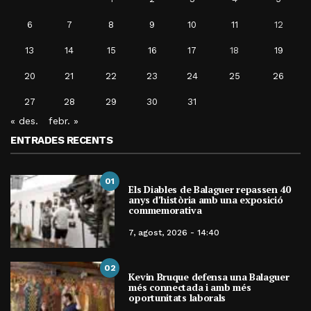
6
7
8
9
10
11
12
13
14
15
16
17
18
19
20
21
22
23
24
25
26
27
28
29
30
31
« des.
febr. »
ENTRADES RECENTS
01
Els Diables de Balaguer repassen 40
anys d’història amb una exposició
commemorativa
7, agost, 2026 - 14:40
02
Kevin Bruque defensa una Balaguer
més connectada i amb més
oportunitats laborals