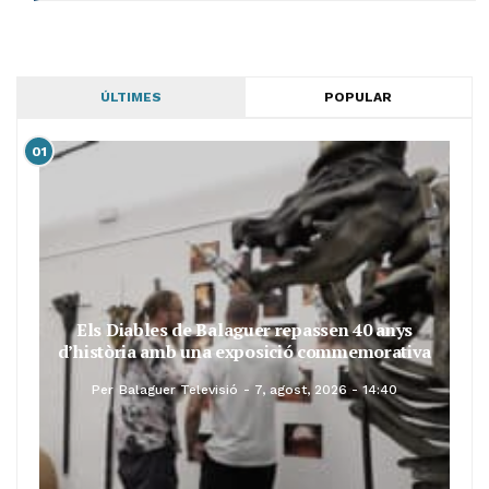
ÚLTIMES
POPULAR
01
Els Diables de Balaguer repassen 40 anys
d’història amb una exposició commemorativa
Per
Balaguer Televisió
7, agost, 2026 - 14:40