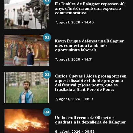
01
Els Diables de Balaguer repassen 40
anys d’història amb una exposició
commemorativa
7, agost, 2026 - 14:40
02
Kevin Bruque defensa una Balaguer
més connectada i amb més
oportunitats laborals
7, agost, 2026 - 14:31
03
Carlos Cuevas i Alosa protagonitzen
aquest dissabte el doble programa
del festival (z)ona ponts, que es
trasllada a Sant Pere de Ponts
7, agost, 2026 - 14:19
04
Un incendi crema 4.000 metres
quadrats a la deixalleria de Balaguer
6, agost, 2026 - 09:58