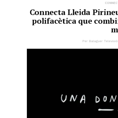
CONNECT
Connecta Lleida Pirineu
polifacètica que combi
m
Per
Balaguer Televisió