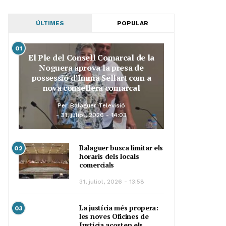
ÚLTIMES
POPULAR
01
El Ple del Consell Comarcal de la
Noguera aprova la presa de
possessió d’Imma Sellart com a
nova consellera comarcal
Per
Balaguer Televisió
31, juliol, 2026 - 14:03
Balaguer busca limitar els
02
horaris dels locals
comercials
31, juliol, 2026 - 13:58
La justícia més propera:
03
les noves Oficines de
Justícia acosten els