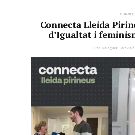
CONNECT
Connecta Lleida Pirin
d’Igualtat i femini
Per
Balaguer Televisió