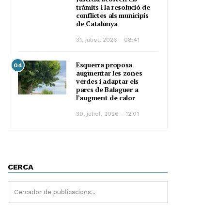
tràmits i la resolució de
conflictes als municipis
de Catalunya
31, juliol, 2026 - 08:41
Esquerra proposa
04
augmentar les zones
verdes i adaptar els
parcs de Balaguer a
l’augment de calor
30, juliol, 2026 - 12:01
CERCA