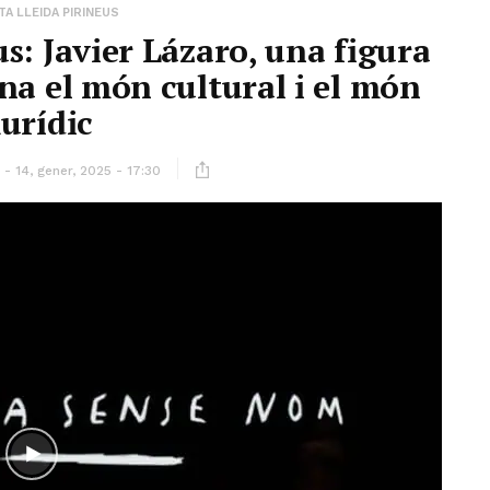
A LLEIDA PIRINEUS
s: Javier Lázaro, una figura
na el món cultural i el món
urídic
14, gener, 2025 - 17:30