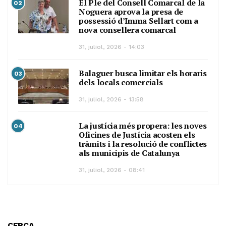
El Ple del Consell Comarcal de la
02
Noguera aprova la presa de
possessió d’Imma Sellart com a
nova consellera comarcal
31, juliol, 2026 - 14:03
Balaguer busca limitar els horaris
03
dels locals comercials
31, juliol, 2026 - 13:58
La justícia més propera: les noves
04
Oficines de Justícia acosten els
tràmits i la resolució de conflictes
als municipis de Catalunya
31, juliol, 2026 - 08:41
CERCA