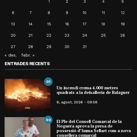
1
2
3
4
5
6
7
8
9
10
11
12
13
14
15
16
17
18
19
20
21
22
23
24
25
26
27
28
29
30
31
« des.
febr. »
ENTRADES RECENTS
01
Un incendi crema 4.000 metres
quadrats a la deixalleria de Balaguer
6, agost, 2026 - 09:58
02
El Ple del Consell Comarcal de la
Noguera aprova la presa de
possessió d’Imma Sellart com a nova
consellera comarcal