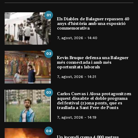
01
Els Diables de Balaguer repassen 40
anys d’història amb una exposició
commemorativa
7, agost, 2026 - 14:40
02
Kevin Bruque defensa una Balaguer
més connectada i amb més
oportunitats laborals
7, agost, 2026 - 14:31
03
Carlos Cuevas i Alosa protagonitzen
aquest dissabte el doble programa
del festival (z)ona ponts, que es
trasllada a Sant Pere de Ponts
7, agost, 2026 - 14:19
04
Un incendi crema 4.000 metres