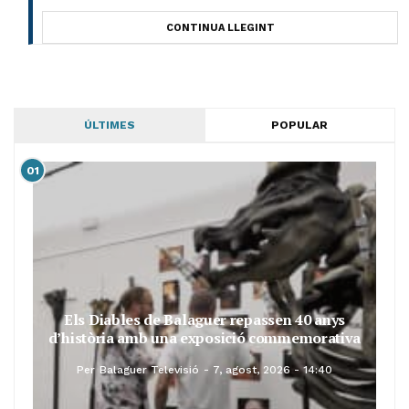
CONTINUA LLEGINT
ÚLTIMES
POPULAR
01
Els Diables de Balaguer repassen 40 anys
d’història amb una exposició commemorativa
Per
Balaguer Televisió
7, agost, 2026 - 14:40