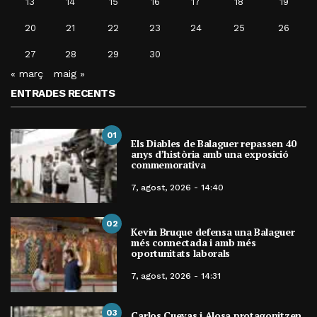
13
14
15
16
17
18
19
20
21
22
23
24
25
26
27
28
29
30
« març
maig »
ENTRADES RECENTS
01
Els Diables de Balaguer repassen 40
anys d’història amb una exposició
commemorativa
7, agost, 2026 - 14:40
02
Kevin Bruque defensa una Balaguer
més connectada i amb més
oportunitats laborals
7, agost, 2026 - 14:31
03
Carlos Cuevas i Alosa protagonitzen