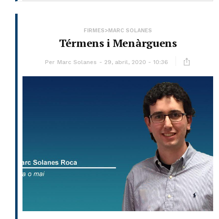
FIRMES>MARC SOLANES
Térmens i Menàrguens
Per
Marc Solanes
29, abril, 2020 - 10:36