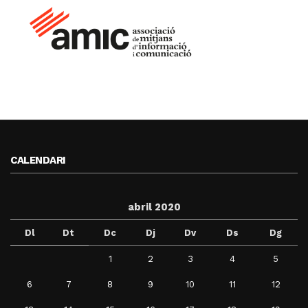
CALENDARI
abril 2020
Dl
Dt
Dc
Dj
Dv
Ds
Dg
1
2
3
4
5
6
7
8
9
10
11
12