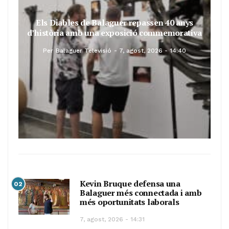
Els Diables de Balaguer repassen 40 anys
d’història amb una exposició commemorativa
Per
Balaguer Televisió
7, agost, 2026 - 14:40
Kevin Bruque defensa una
02
Balaguer més connectada i amb
més oportunitats laborals
7, agost, 2026 - 14:31