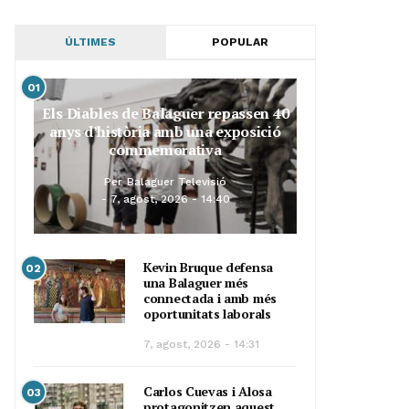
ÚLTIMES
POPULAR
01
Els Diables de Balaguer repassen 40
anys d’història amb una exposició
commemorativa
Per
Balaguer Televisió
7, agost, 2026 - 14:40
Kevin Bruque defensa
02
una Balaguer més
connectada i amb més
oportunitats laborals
7, agost, 2026 - 14:31
Carlos Cuevas i Alosa
03
protagonitzen aquest