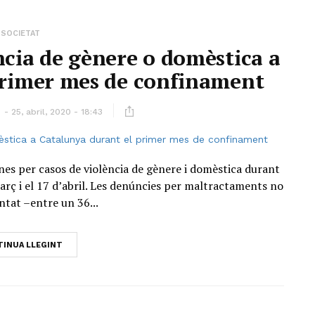
SOCIETAT
ncia de gènere o domèstica a
primer mes de confinament
ó
25, abril, 2020 - 18:43
es per casos de violència de gènere i domèstica durant
rç i el 17 d’abril. Les denúncies per maltractaments no
tat –entre un 36...
INUA LLEGINT