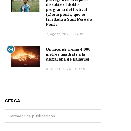
dissabte el doble
programa del festival
(z)ona ponts, que es
trasllada a Sant Pere de
Ponts
7, agost, 2026 - 14:19
Un incendi crema 4.000
04
metres quadrats a la
deixalleria de Balaguer
6, agost, 2026 - 09:58
CERCA