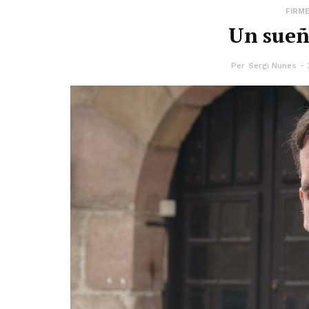
FIRM
Un sueñ
Per
Sergi Nunes