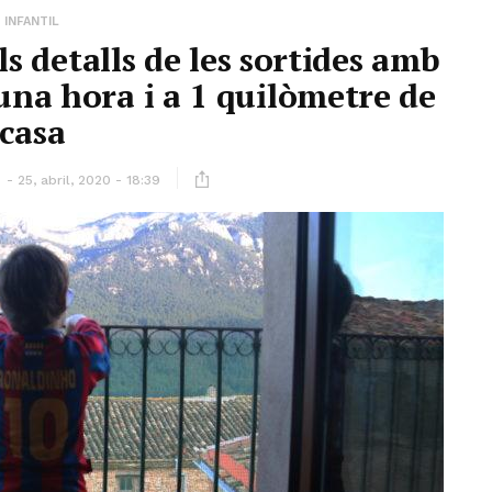
INFANTIL
ls detalls de les sortides amb
una hora i a 1 quilòmetre de
casa
ó
25, abril, 2020 - 18:39