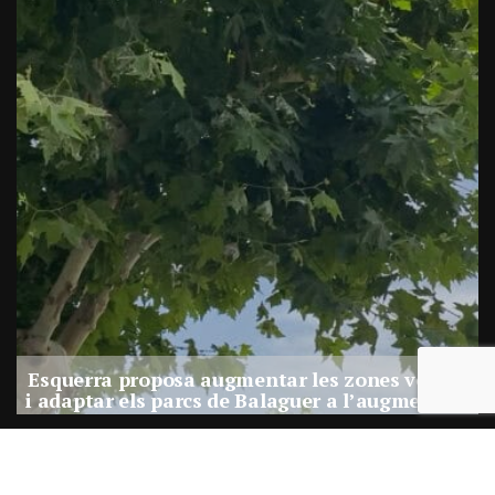
verdes
ment de
Del foc i de les brases
Per
Rafel Molina
30, juliol, 2026 - 11:55