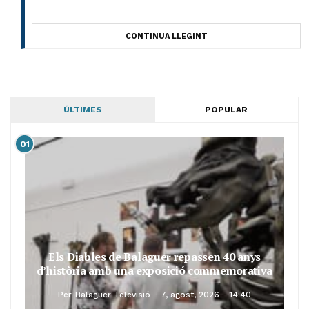
CONTINUA LLEGINT
ÚLTIMES
POPULAR
01
Els Diables de Balaguer repassen 40 anys
d’història amb una exposició commemorativa
Per
Balaguer Televisió
7, agost, 2026 - 14:40