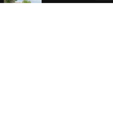
ENTRADES MENSUALS
ENTRADES
MENSUALS
Avís Legal
Clàusules Legals
Política de Cookies
DESTACADES