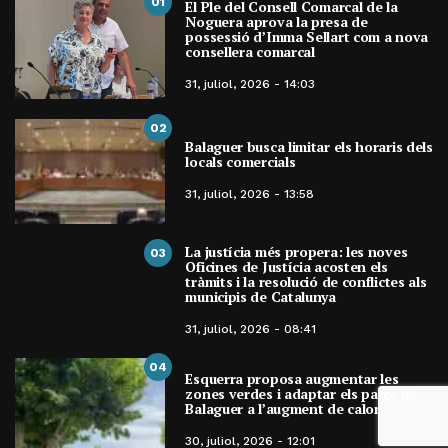
01
El Ple del Consell Comarcal de la
Noguera aprova la presa de
possessió d’Imma Sellart com a nova
consellera comarcal
31, juliol, 2026 - 14:03
02
Balaguer busca limitar els horaris dels
locals comercials
31, juliol, 2026 - 13:58
La justícia més propera: les noves
03
Oficines de Justícia acosten els
tràmits i la resolució de conflictes als
municipis de Catalunya
31, juliol, 2026 - 08:41
04
Esquerra proposa augmentar les
zones verdes i adaptar els parcs de
Balaguer a l’augment de calor
30, juliol, 2026 - 12:01