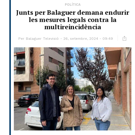
POLÍTICA
Junts per Balaguer demana endurir
les mesures legals contra la
multireincidència
Per
Balaguer Televisió
26, setembre, 2024 - 09:49