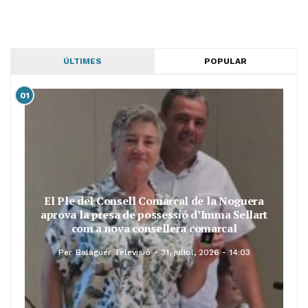
ÚLTIMES
POPULAR
01
El Ple del Consell Comarcal de la Noguera
aprova la presa de possessió d’Imma Sellart
com a nova consellera comarcal
Per
Balaguer Televisió
31, juliol, 2026 - 14:03