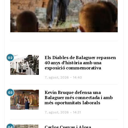
Els Diables de Balaguer repassen
02
40 anys d’història amb una
exposició commemorativa
7, agost, 2026 - 14:40
Kevin Bruque defensa una
03
Balaguer més connectada i amb
més oportunitats laborals
7, agost, 2026 - 14:31
Carlos Cuevas i Alosa
04