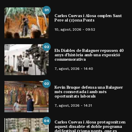
01
Carlos Cuevas i Alosa omplen Sant
Pere al (z)ona Ponts
10, agost, 2026 - 09:52
02
Els Diables de Balaguer repassen 40
anys d’història amb una exposició
commemorativa
7, agost, 2026 - 14:40
03
Kevin Bruque defensa una Balaguer
més connectada i amb més
oportunitats laborals
7, agost, 2026 - 14:31
04
Carlos Cuevas i Alosa protagonitzen
aquest dissabte el doble programa
del festival (z)ona ponts, que es