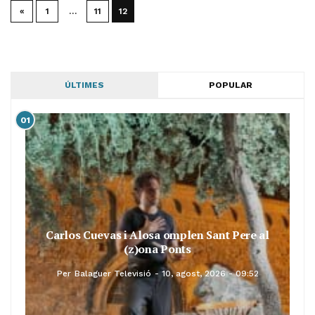
«
1
…
11
12
ÚLTIMES
POPULAR
01
Carlos Cuevas i Alosa omplen Sant Pere al
(z)ona Ponts
Per
Balaguer Televisió
10, agost, 2026 - 09:52