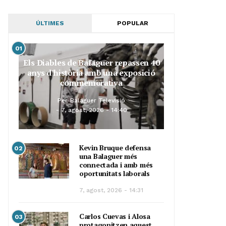
ÚLTIMES
POPULAR
01
Els Diables de Balaguer repassen 40
anys d’història amb una exposició
commemorativa
Per
Balaguer Televisió
7, agost, 2026 - 14:40
Kevin Bruque defensa
02
una Balaguer més
connectada i amb més
oportunitats laborals
7, agost, 2026 - 14:31
Carlos Cuevas i Alosa
03
protagonitzen aquest