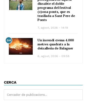
dissabte el doble
programa del festival
(z)ona ponts, que es
trasllada a Sant Pere de
Ponts
7, agost, 2026 - 14:19
Un incendi crema 4.000
04
metres quadrats a la
deixalleria de Balaguer
6, agost, 2026 - 09:58
CERCA