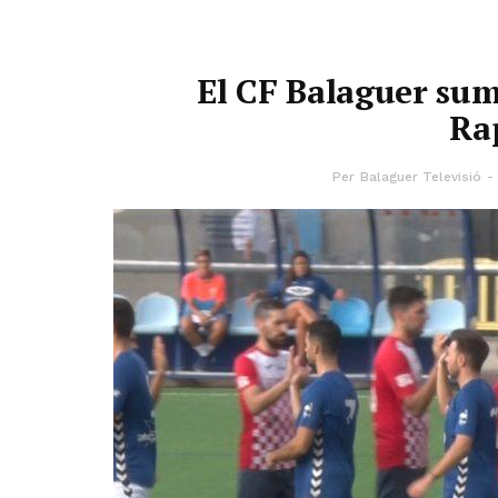
El CF Balaguer sum
Ra
Per
Balaguer Televisió