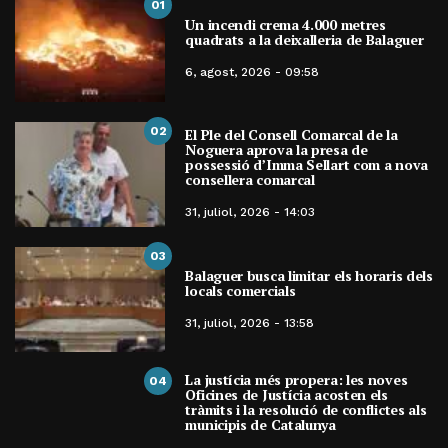
01
Un incendi crema 4.000 metres
quadrats a la deixalleria de Balaguer
6, agost, 2026 - 09:58
02
El Ple del Consell Comarcal de la
Noguera aprova la presa de
possessió d’Imma Sellart com a nova
consellera comarcal
31, juliol, 2026 - 14:03
03
Balaguer busca limitar els horaris dels
locals comercials
31, juliol, 2026 - 13:58
La justícia més propera: les noves
04
Oficines de Justícia acosten els
tràmits i la resolució de conflictes als
municipis de Catalunya