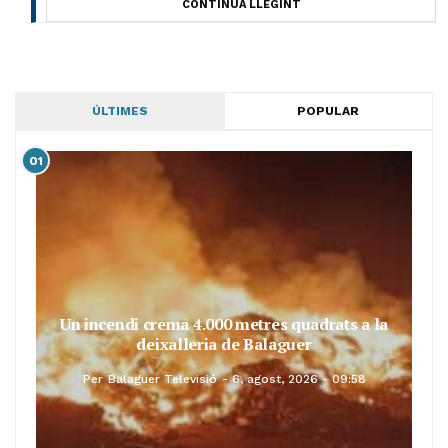
CONTINUA LLEGINT
ÚLTIMES
POPULAR
01
Un incendi crema 4.000 metres quadrats a la
deixalleria de Balaguer
Per
Balaguer Televisió
6, agost, 2026 - 09:58