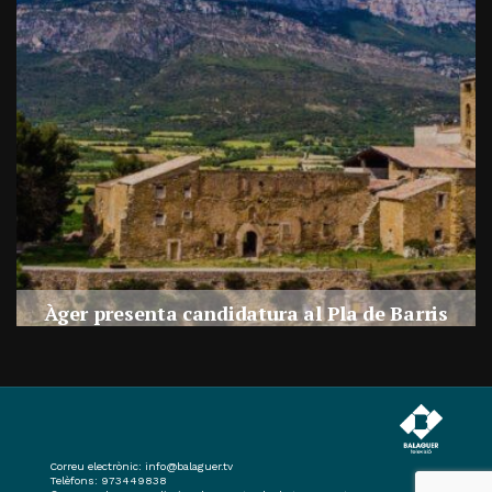
a
Àger presenta candidatura al Pla de Barris
s
Per
Balaguer Televisió
27, juliol, 2026 - 09:42
Correu electrònic:
info@balaguer.tv
Telèfons: 973449838