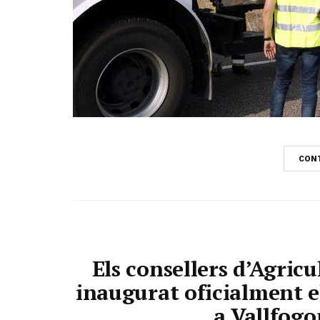
CONT
Els consellers d’Agric
inaugurat oficialment el
a Vallfogo