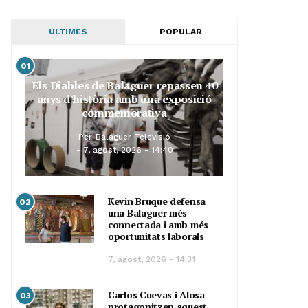
ÚLTIMES
POPULAR
01
Els Diables de Balaguer repassen 40
anys d’història amb una exposició
commemorativa
Per
Balaguer Televisió
7, agost, 2026 - 14:40
Kevin Bruque defensa
02
una Balaguer més
connectada i amb més
oportunitats laborals
7, agost, 2026 - 14:31
Carlos Cuevas i Alosa
03
protagonitzen aquest