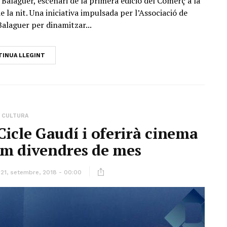
 Balaguer, escenari de la primera edició del Comerç a la
e la nit. Una iniciativa impulsada per l’Associació de
alaguer per dinamitzar...
INUA LLEGINT
CULTURA
Cicle Gaudí i oferirà cinema
im divendres de mes
21, setembre, 2018 - 00:00