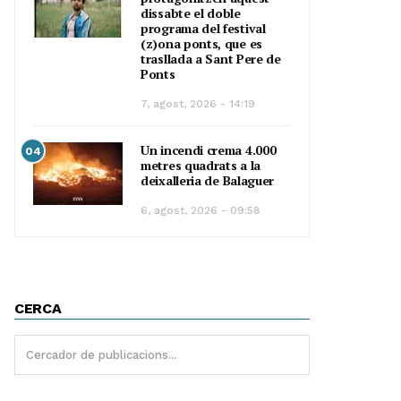
dissabte el doble
programa del festival
(z)ona ponts, que es
trasllada a Sant Pere de
Ponts
7, agost, 2026 - 14:19
Un incendi crema 4.000
04
metres quadrats a la
deixalleria de Balaguer
6, agost, 2026 - 09:58
CERCA