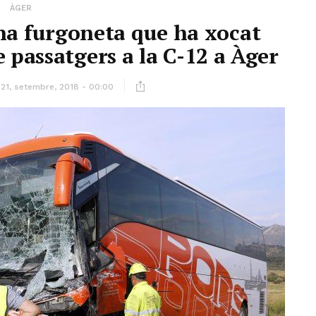
ÀGER
na furgoneta que ha xocat
 passatgers a la C-12 a Àger
21, setembre, 2018 - 00:00