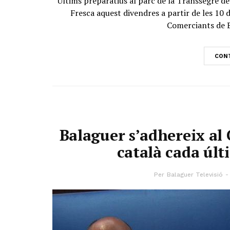
Últims preparatius al parc de la Transsegre de
Fresca aquest divendres a partir de les 10 d
Comerciants de B
CONT
Balaguer s’adhereix al 
català cada últ
Per
Balaguer Televisió