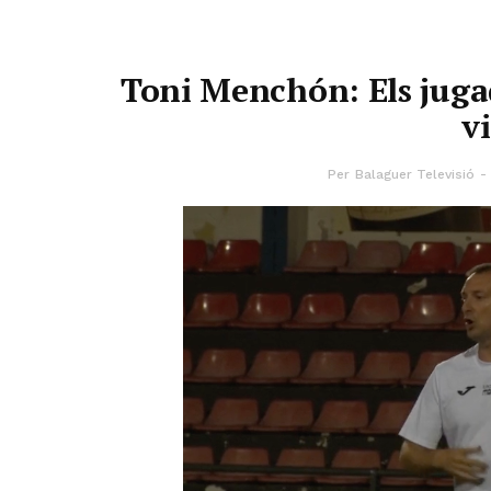
Toni Menchón: Els juga
v
Per
Balaguer Televisió