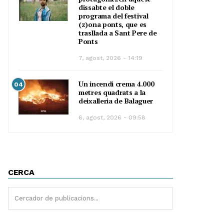
dissabte el doble
programa del festival
(z)ona ponts, que es
trasllada a Sant Pere de
Ponts
7, agost, 2026 - 14:19
Un incendi crema 4.000
04
metres quadrats a la
deixalleria de Balaguer
6, agost, 2026 - 09:58
CERCA