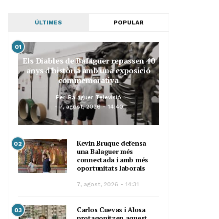
ÚLTIMES
POPULAR
01
Els Diables de Balaguer repassen 40
anys d’història amb una exposició
commemorativa
Per
Balaguer Televisió
7, agost, 2026 - 14:40
Kevin Bruque defensa
02
una Balaguer més
connectada i amb més
oportunitats laborals
7, agost, 2026 - 14:31
Carlos Cuevas i Alosa
03
protagonitzen aquest