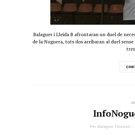
Balaguer i Lleida B afrontaran un duel de nece
de la Noguera, tots dos arribaran al duel sense
tres
CONT
I
InfoNogue
Per
Balaguer Televisió