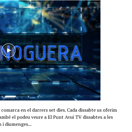
 comarca en el darrers set dies. Cada dissabte us oferim
ambé el podeu veure a El Punt Avui TV dissabtes a les
h i diumenges...