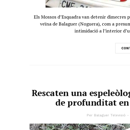
Els Mossos d’Esquadra van detenir dimecres pa
veïna de Balaguer (Noguera), com a presump
intimidació a l’interior d’u
CONT
Rescaten una espeleòlog
de profunditat en
Per
Balaguer Televisió