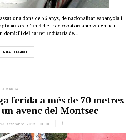
ssat una dona de 36 anys, de nacionalitat espanyola i
ta autora d’un delicte de robatori amb violència i
n domicili del carrer Indústria de...
INUA LLEGINT
COMARCA
a ferida a més de 70 metres
 un avenc del Montsec
23, setembre, 2018 - 00:00