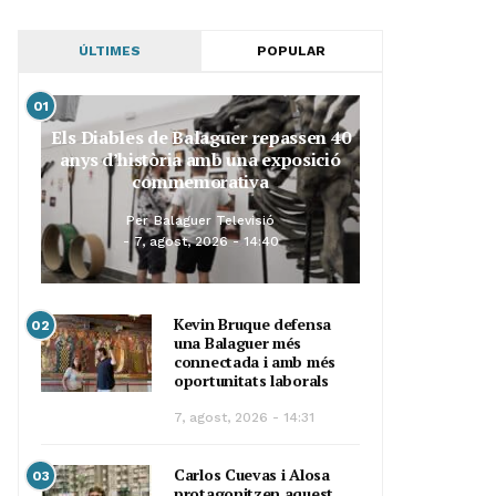
ÚLTIMES
POPULAR
01
Els Diables de Balaguer repassen 40
anys d’història amb una exposició
commemorativa
Per
Balaguer Televisió
7, agost, 2026 - 14:40
Kevin Bruque defensa
02
una Balaguer més
connectada i amb més
oportunitats laborals
7, agost, 2026 - 14:31
Carlos Cuevas i Alosa
03
protagonitzen aquest