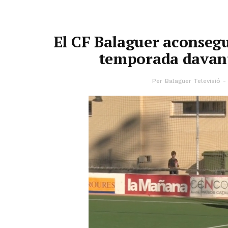
El CF Balaguer aconsegu
temporada davant 
Per
Balaguer Televisió