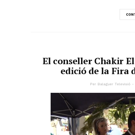
CONT
El conseller Chakir E
edició de la Fira
Per
Balaguer Televisió