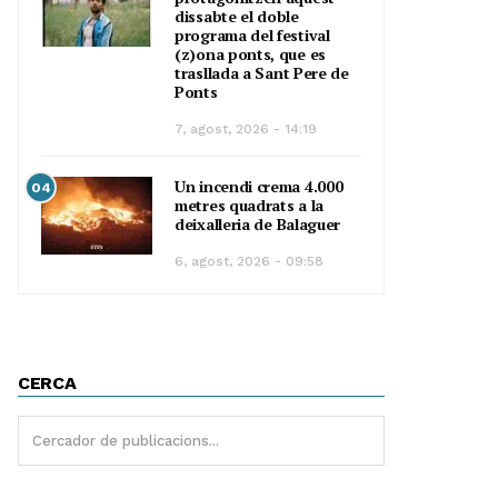
dissabte el doble
programa del festival
(z)ona ponts, que es
trasllada a Sant Pere de
Ponts
7, agost, 2026 - 14:19
Un incendi crema 4.000
04
metres quadrats a la
deixalleria de Balaguer
6, agost, 2026 - 09:58
CERCA