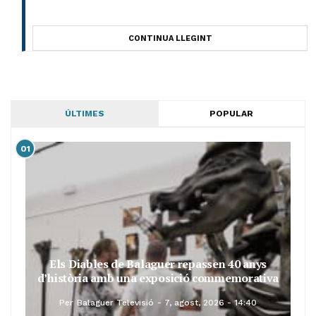
CONTINUA LLEGINT
ÚLTIMES
POPULAR
01
Els Diables de Balaguer repassen 40 anys
d’història amb una exposició commemorativa
Per
Balaguer Televisió
7, agost, 2026 - 14:40