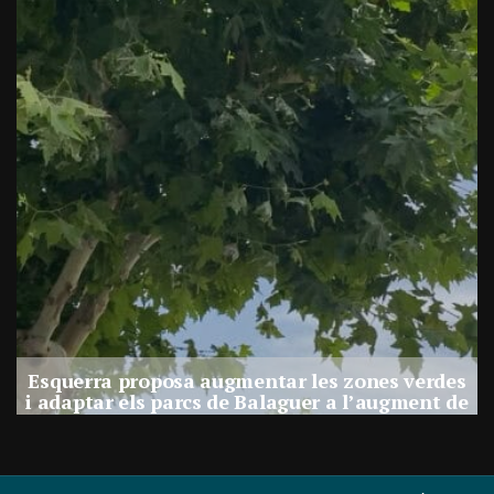
e
Esquerra proposa augmentar les zones verdes
i adaptar els parcs de Balaguer a l’augment de
calor
Per
Balaguer Televisió
30, juliol, 2026 - 12:01