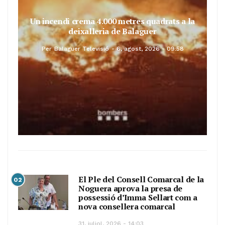
Un incendi crema 4.000 metres quadrats a la
deixalleria de Balaguer
Per
Balaguer Televisió
6, agost, 2026 - 09:58
El Ple del Consell Comarcal de la
02
Noguera aprova la presa de
possessió d’Imma Sellart com a
nova consellera comarcal
31, juliol, 2026 - 14:03