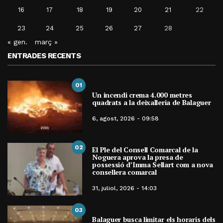
16
17
18
19
20
21
22
23
24
25
26
27
28
« gen.
març »
ENTRADES RECENTS
01
Un incendi crema 4.000 metres
quadrats a la deixalleria de Balaguer
6, agost, 2026 - 09:58
02
El Ple del Consell Comarcal de la
Noguera aprova la presa de
possessió d’Imma Sellart com a nova
consellera comarcal
31, juliol, 2026 - 14:03
03
Balaguer busca limitar els horaris dels