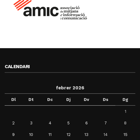
CALENDARI
febrer 2026
Dl
Dt
Dc
Dj
Dv
Ds
Dg
1
2
3
4
5
6
7
8
9
10
11
12
13
14
15