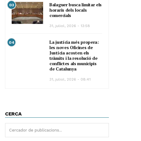
Balaguer busca limitar els
03
horaris dels locals
comercials
31, juliol, 2026 - 13:58
La justícia més propera:
04
les noves Oficines de
Justícia acosten els
tràmits i la resolució de
conflictes als municipis
de Catalunya
31, juliol, 2026 - 08:41
CERCA