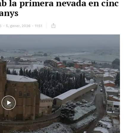
b la primera nevada en cinc
anys
ó
5, gener, 2026 - 11:51