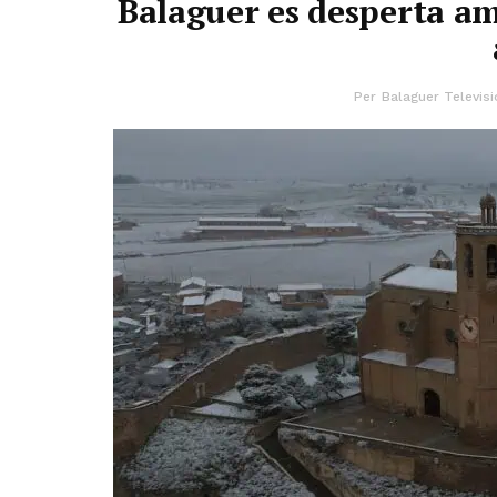
Balaguer es desperta am
Per
Balaguer Televisi