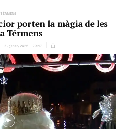
TÉRMENS
cior porten la màgia de les
 a Térmens
ó
5, gener, 2026 - 20:47