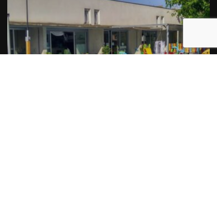
a
Junts per Balaguer denuncia deficiències en la
planificació de les estades d’estiu municipals
Per
Balaguer Televisió
27, juliol, 2026 - 17:30