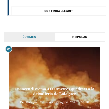
CONTINUA LLEGINT
ÚLTIMES
POPULAR
01
Un incendi crema 4.000 metres quadrats a la
deixalleria de Balaguer
Per
Balaguer Televisió
6, agost, 2026 - 09:58