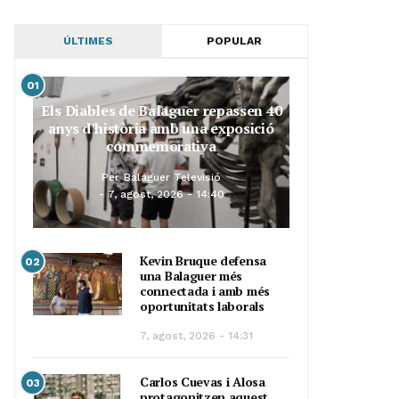
ÚLTIMES
POPULAR
01
Els Diables de Balaguer repassen 40
anys d’història amb una exposició
commemorativa
Per
Balaguer Televisió
7, agost, 2026 - 14:40
Kevin Bruque defensa
02
una Balaguer més
connectada i amb més
oportunitats laborals
7, agost, 2026 - 14:31
Carlos Cuevas i Alosa
03
protagonitzen aquest