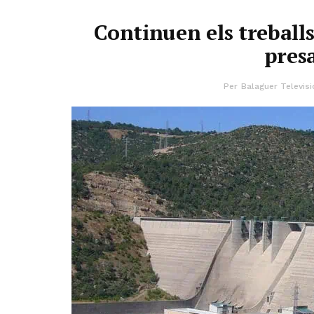
Continuen els treball
pres
Per
Balaguer Televisi