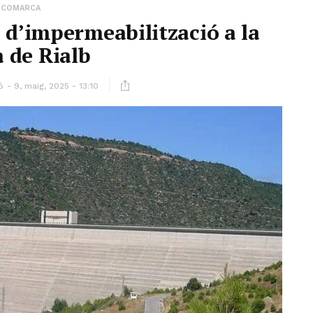
COMARCA
s d’impermeabilització a la
a de Rialb
ó
9, maig, 2025 - 13:10