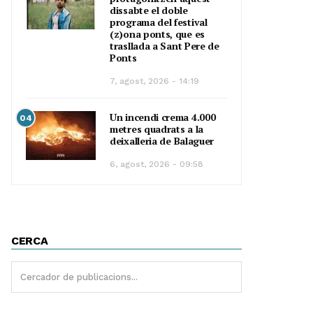
dissabte el doble
programa del festival
(z)ona ponts, que es
trasllada a Sant Pere de
Ponts
7, agost, 2026 - 14:19
Un incendi crema 4.000
04
metres quadrats a la
deixalleria de Balaguer
6, agost, 2026 - 09:58
CERCA