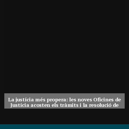
La justícia més propera: les noves Oficines de
Justícia acosten els tràmits i la resolució de
conflictes als municipis de Catalunya
Per
Balaguer Televisió
31, juliol, 2026 - 08:41