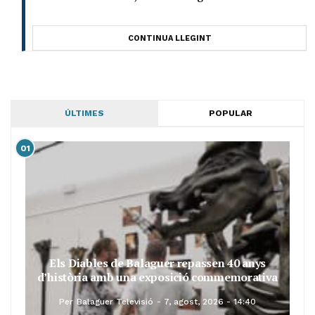
CONTINUA LLEGINT
ÚLTIMES
POPULAR
01
Els Diables de Balaguer repassen 40 anys
d’història amb una exposició commemorativa
Per
Balaguer Televisió
7, agost, 2026 - 14:40