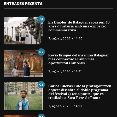
ENTRADES RECENTS
01
Els Diables de Balaguer repassen 40
anys d’història amb una exposició
commemorativa
7, agost, 2026 - 14:40
02
Kevin Bruque defensa una Balaguer
més connectada i amb més
oportunitats laborals
7, agost, 2026 - 14:31
03
Carlos Cuevas i Alosa protagonitzen
aquest dissabte el doble programa
del festival (z)ona ponts, que es
trasllada a Sant Pere de Ponts
7, agost, 2026 - 14:19