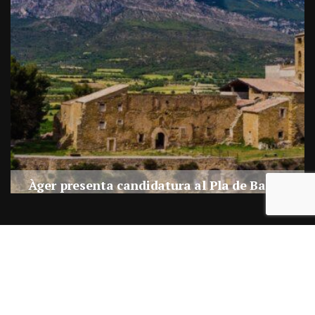
a
Àger presenta candidatura al Pla de Barris
s
Per
Balaguer Televisió
27, juliol, 2026 - 09:42
Correu electrònic:
info@balaguer.tv
Telèfons: 973449838
© 2019 Balaguer Audiovisuals SL Tots els drets reservats.