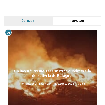
ÚLTIMES
POPULAR
01
Un incendi crema 4.000 metres quadrats a la
deixalleria de Balaguer
Per
Balaguer Televisió
6, agost, 2026 - 09:58