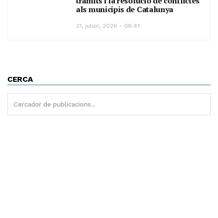
tràmits i la resolució de conflictes
als municipis de Catalunya
31, juliol, 2026 - 08:41
CERCA