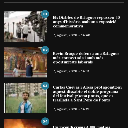
01
Els Diables de Balaguer repassen 40
anys d’història amb una exposició
commemorativa
7, agost, 2026 - 14:40
02
Kevin Bruque defensa una Balaguer
més connectada i amb més
oportunitats laborals
7, agost, 2026 - 14:31
03
Carlos Cuevas i Alosa protagonitzen
aquest dissabte el doble programa
del festival (z)ona ponts, que es
trasllada a Sant Pere de Ponts
7, agost, 2026 - 14:19
04
Un incendi crema 4.000 metres