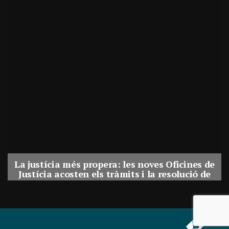
La justícia més propera: les noves Oficines de
Justícia acosten els tràmits i la resolució de
conflictes als municipis de Catalunya
Per
Balaguer Televisió
31, juliol, 2026 - 08:41