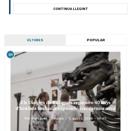
CONTINUA LLEGINT
ÚLTIMES
POPULAR
01
Els Diables de Balaguer repassen 40 anys
d’història amb una exposició commemorativa
Per
Balaguer Televisió
7, agost, 2026 - 14:40