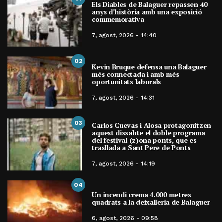
Els Diables de Balaguer repassen 40
anys d’història amb una exposició
commemorativa
7, agost, 2026 - 14:40
02
Kevin Bruque defensa una Balaguer
més connectada i amb més
oportunitats laborals
7, agost, 2026 - 14:31
03
Carlos Cuevas i Alosa protagonitzen
aquest dissabte el doble programa
del festival (z)ona ponts, que es
trasllada a Sant Pere de Ponts
7, agost, 2026 - 14:19
04
Un incendi crema 4.000 metres
quadrats a la deixalleria de Balaguer
6, agost, 2026 - 09:58