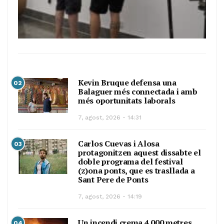
Kevin Bruque defensa una
02
Balaguer més connectada i amb
més oportunitats laborals
7, agost, 2026 - 14:31
Carlos Cuevas i Alosa
03
protagonitzen aquest dissabte el
doble programa del festival
(z)ona ponts, que es trasllada a
Sant Pere de Ponts
7, agost, 2026 - 14:19
Un incendi crema 4.000 metres
04