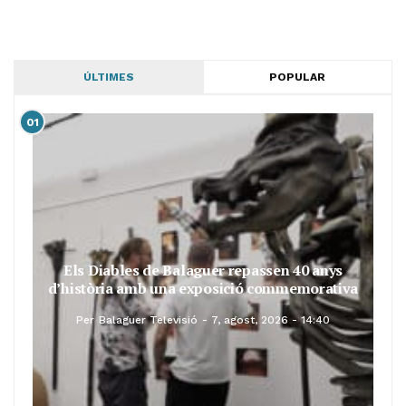
ÚLTIMES
POPULAR
01
Els Diables de Balaguer repassen 40 anys
d’història amb una exposició commemorativa
Per
Balaguer Televisió
7, agost, 2026 - 14:40