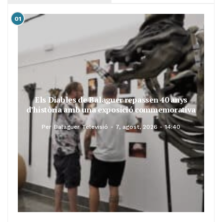
01
Els Diables de Balaguer repassen 40 anys
d’història amb una exposició commemorativa
Per
Balaguer Televisió
7, agost, 2026 - 14:40