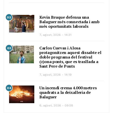
Kevin Bruque defensa una
02
Balaguer més connectada i amb
més oportunitats laborals
7, agost, 2026 - 14:31
Carlos Cuevas i Alosa
03
protagonitzen aquest dissabte el
doble programa del festival
(z)ona ponts, que es trasllada a
Sant Pere de Ponts
7, agost, 2026 - 14:19
Un incendi crema 4.000 metres
04
quadrats a la deixalleria de
Balaguer
6, agost, 2026 - 09:58