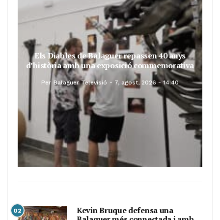
Els Diables de Balaguer repassen 40 anys
d’història amb una exposició commemorativa
Per
Balaguer Televisió
7, agost, 2026 - 14:40
Kevin Bruque defensa una
02
Balaguer més connectada i amb