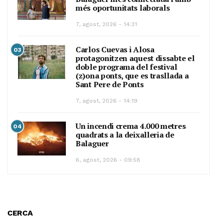
més oportunitats laborals
7, agost, 2026 - 14:31
Carlos Cuevas i Alosa
03
protagonitzen aquest dissabte el
doble programa del festival
(z)ona ponts, que es trasllada a
Sant Pere de Ponts
7, agost, 2026 - 14:19
Un incendi crema 4.000 metres
04
quadrats a la deixalleria de
Balaguer
6, agost, 2026 - 09:58
CERCA