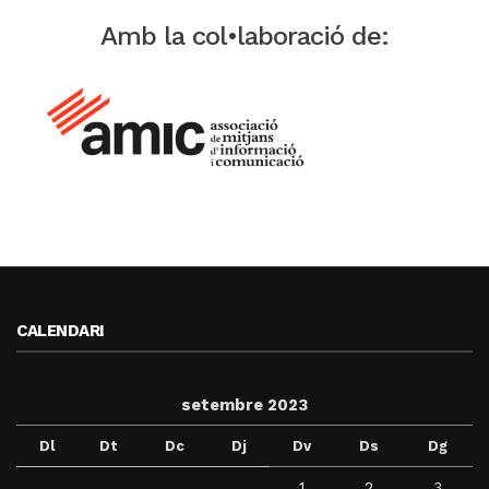
Amb la col•laboració de:
CALENDARI
setembre 2023
Dl
Dt
Dc
Dj
Dv
Ds
Dg
1
2
3