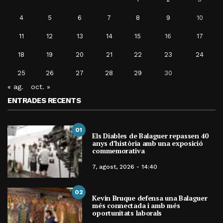
4
5
6
7
8
9
10
11
12
13
14
15
16
17
18
19
20
21
22
23
24
25
26
27
28
29
30
« ag.
oct. »
ENTRADES RECENTS
01
Els Diables de Balaguer repassen 40
anys d’història amb una exposició
commemorativa
7, agost, 2026 - 14:40
02
Kevin Bruque defensa una Balaguer
més connectada i amb més
oportunitats laborals