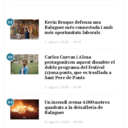
Kevin Bruque defensa una
02
Balaguer més connectada i amb
més oportunitats laborals
7, agost, 2026 - 14:31
Carlos Cuevas i Alosa
03
protagonitzen aquest dissabte el
doble programa del festival
(z)ona ponts, que es trasllada a
Sant Pere de Ponts
7, agost, 2026 - 14:19
Un incendi crema 4.000 metres
04
quadrats a la deixalleria de
Balaguer
6, agost, 2026 - 09:58