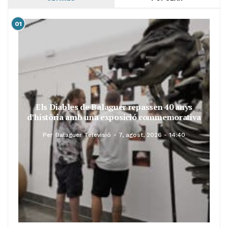
01
Els Diables de Balaguer repassen 40 anys
d’història amb una exposició commemorativa
Per
Balaguer Televisió
7, agost, 2026 - 14:40