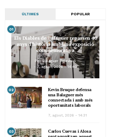
ÚLTIMES
POPULAR
01
Els Diables de Balaguer repassen 40
anys d’història amb una exposició
commemorativa
Per
Balaguer Televisió
7, agost, 2026 - 14:40
Kevin Bruque defensa
02
una Balaguer més
connectada i amb més
oportunitats laborals
7, agost, 2026 - 14:31
Carlos Cuevas i Alosa
03
protagonitzen aquest