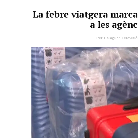
La febre viatgera marc
a les agèn
Per
Balaguer Televisió