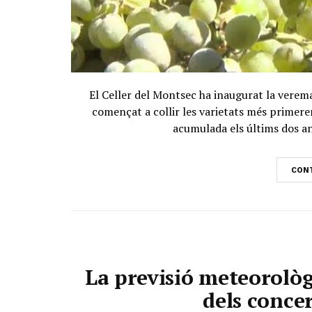
El Celler del Montsec ha inaugurat la verem
començat a collir les varietats més prime
acumulada els últims dos any
CONT
La previsió meteorològ
dels conce