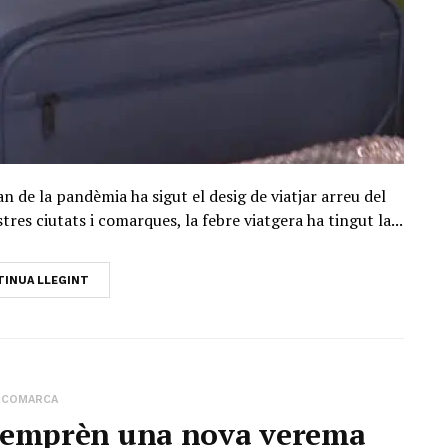
an de la pandèmia ha sigut el desig de viatjar arreu del
res ciutats i comarques, la febre viatgera ha tingut la...
INUA LLEGINT
COMARCA
c emprèn una nova verema