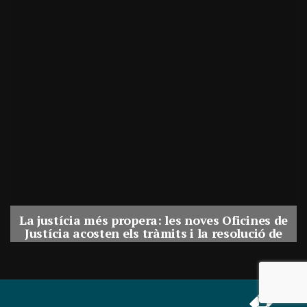
La justícia més propera: les noves Oficines de
Justícia acosten els tràmits i la resolució de
conflictes als municipis de Catalunya
Per
Balaguer Televisió
31, juliol, 2026 - 08:41