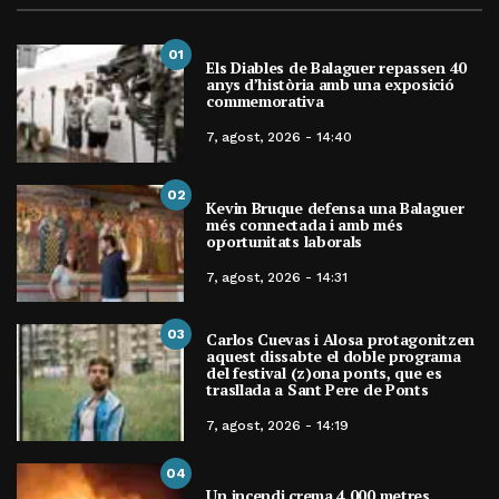
01
Els Diables de Balaguer repassen 40
anys d’història amb una exposició
commemorativa
7, agost, 2026 - 14:40
02
Kevin Bruque defensa una Balaguer
més connectada i amb més
oportunitats laborals
7, agost, 2026 - 14:31
03
Carlos Cuevas i Alosa protagonitzen
aquest dissabte el doble programa
del festival (z)ona ponts, que es
trasllada a Sant Pere de Ponts
7, agost, 2026 - 14:19
04
Un incendi crema 4.000 metres