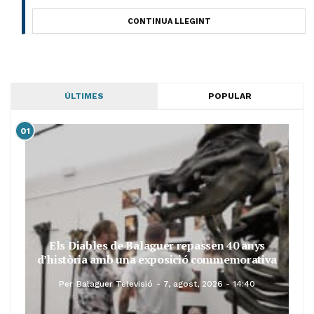
CONTINUA LLEGINT
ÚLTIMES
POPULAR
01
Els Diables de Balaguer repassen 40 anys
d’història amb una exposició commemorativa
Per
Balaguer Televisió
7, agost, 2026 - 14:40