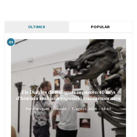
ÚLTIMES
POPULAR
01
Els Diables de Balaguer repassen 40 anys
d’història amb una exposició commemorativa
Per
Balaguer Televisió
7, agost, 2026 - 14:40