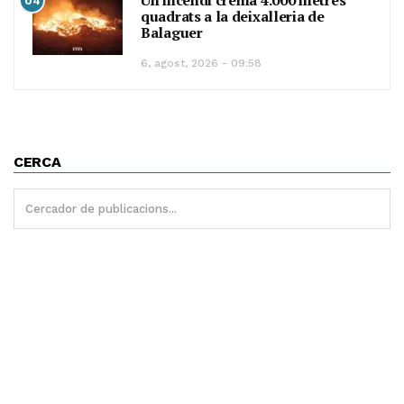
Un incendi crema 4.000 metres
04
quadrats a la deixalleria de
Balaguer
6, agost, 2026 - 09:58
CERCA