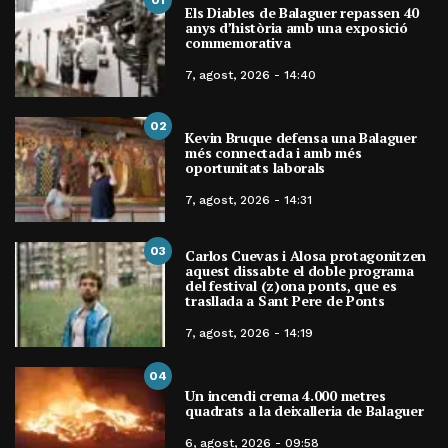
01
Els Diables de Balaguer repassen 40
anys d’història amb una exposició
commemorativa
7, agost, 2026 - 14:40
02
Kevin Bruque defensa una Balaguer
més connectada i amb més
oportunitats laborals
7, agost, 2026 - 14:31
03
Carlos Cuevas i Alosa protagonitzen
aquest dissabte el doble programa
del festival (z)ona ponts, que es
trasllada a Sant Pere de Ponts
7, agost, 2026 - 14:19
04
Un incendi crema 4.000 metres
quadrats a la deixalleria de Balaguer
6, agost, 2026 - 09:58