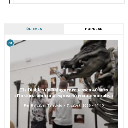
ÚLTIMES
POPULAR
01
Els Diables de Balaguer repassen 40 anys
d’història amb una exposició commemorativa
Per
Balaguer Televisió
7, agost, 2026 - 14:40