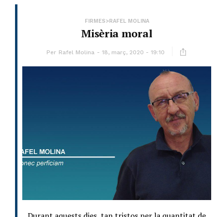
FIRMES>RAFEL MOLINA
Misèria moral
Per
Rafel Molina
18, març, 2020 - 19:10
Durant aquests dies, tan tristos per la quantitat de