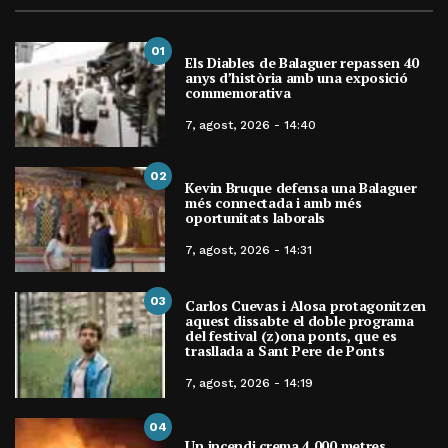
01
Els Diables de Balaguer repassen 40
anys d’història amb una exposició
commemorativa
7, agost, 2026 - 14:40
02
Kevin Bruque defensa una Balaguer
més connectada i amb més
oportunitats laborals
7, agost, 2026 - 14:31
03
Carlos Cuevas i Alosa protagonitzen
aquest dissabte el doble programa
del festival (z)ona ponts, que es
trasllada a Sant Pere de Ponts
7, agost, 2026 - 14:19
04
Un incendi crema 4.000 metres