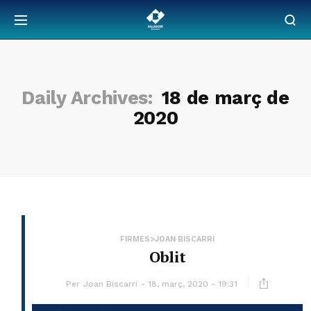
Daily Archives:
18 de març de
2020
FIRMES>JOAN BISCARRI
Oblit
Per
Joan Biscarri
18, març, 2020 - 19:31