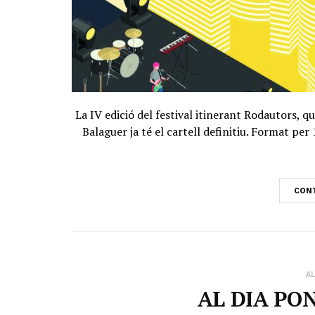
La IV edició del festival itinerant Rodautors, q
Balaguer ja té el cartell definitiu. Format per
CONT
AL
AL DIA PON