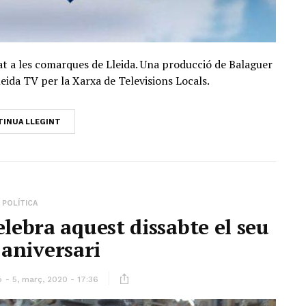
at a les comarques de Lleida. Una producció de Balaguer
eida TV per la Xarxa de Televisions Locals.
INUA LLEGINT
POLÍTICA
celebra aquest dissabte el seu
aniversari
ó
5, març, 2020 - 17:36