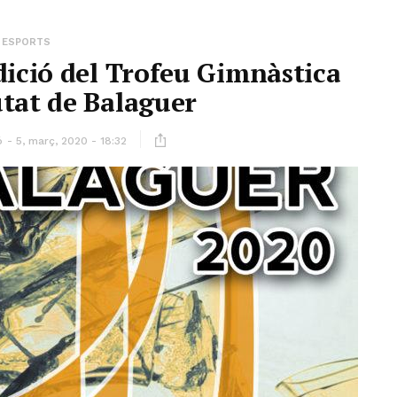
ESPORTS
edició del Trofeu Gimnàstica
tat de Balaguer
ó
5, març, 2020 - 18:32