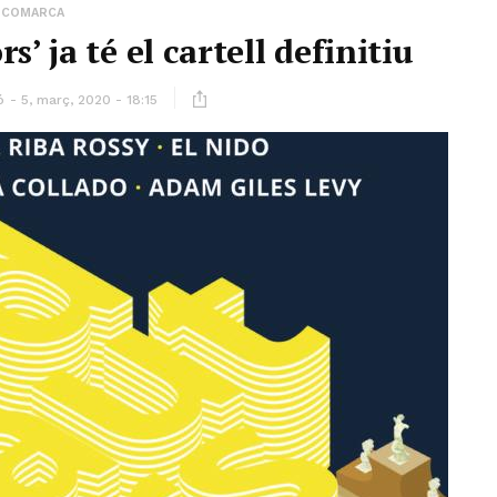
COMARCA
s’ ja té el cartell definitiu
ó
5, març, 2020 - 18:15