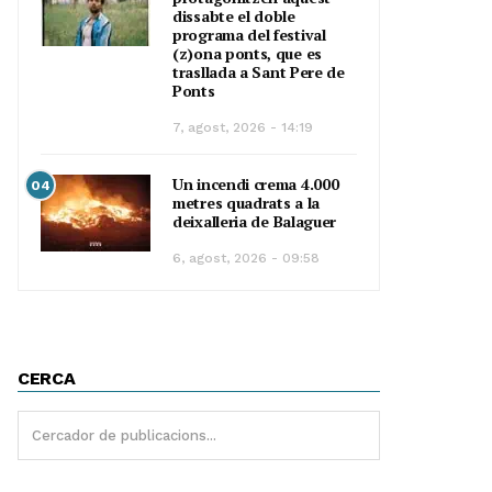
dissabte el doble
programa del festival
(z)ona ponts, que es
trasllada a Sant Pere de
Ponts
7, agost, 2026 - 14:19
Un incendi crema 4.000
04
metres quadrats a la
deixalleria de Balaguer
6, agost, 2026 - 09:58
CERCA