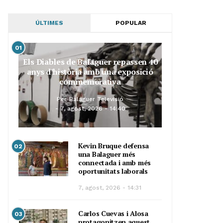
ÚLTIMES
POPULAR
01
Els Diables de Balaguer repassen 40
anys d’història amb una exposició
commemorativa
Per
Balaguer Televisió
7, agost, 2026 - 14:40
Kevin Bruque defensa
02
una Balaguer més
connectada i amb més
oportunitats laborals
7, agost, 2026 - 14:31
Carlos Cuevas i Alosa
03
protagonitzen aquest